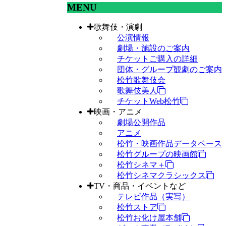
MENU
歌舞伎・演劇
公演情報
劇場・施設のご案内
チケットご購入の詳細
団体・グループ観劇のご案内
松竹歌舞伎会
歌舞伎美人
チケットWeb松竹
映画・アニメ
劇場公開作品
アニメ
松竹・映画作品データベース
松竹グループの映画館
松竹シネマ＋
松竹シネマクラシックス
TV・商品・イベントなど
テレビ作品（実写）
松竹ストア
松竹お化け屋本舗