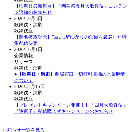
【歌舞伎最新舞台】「團菊祭五月大歌舞伎」コンテン
ツ追加のお知らせ
2026年6月5日
歌舞伎・演劇
歌舞伎座
【襲名披露記念】”辰之助”ゆかりの演目を厳選した特
集配信決定！
2026年6月1日
企業情報
リリース
歌舞伎・演劇
●
【歌舞伎・演劇】
劇場窓口・切符引取機の営業時間
について
2026年5月15日
歌舞伎・演劇
歌舞伎座
【プレゼントキャンペーン開催！】「四月大歌舞伎」
『連獅子』配信購入者キャンペーンのお知らせ
お知らせ一覧を見る