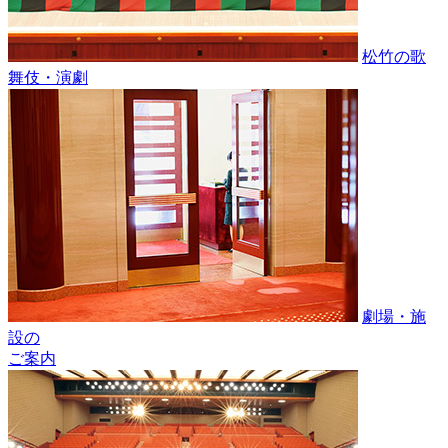
松竹の歌
舞伎・演劇
劇場・施
設の
ご案内