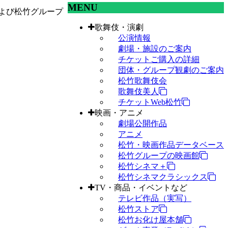
MENU
よび松竹グループ
歌舞伎・演劇
公演情報
劇場・施設のご案内
チケットご購入の詳細
団体・グループ観劇のご案内
松竹歌舞伎会
歌舞伎美人
チケットWeb松竹
映画・アニメ
劇場公開作品
アニメ
松竹・映画作品データベース
松竹グループの映画館
松竹シネマ＋
松竹シネマクラシックス
TV・商品・イベントなど
テレビ作品（実写）
松竹ストア
松竹お化け屋本舗