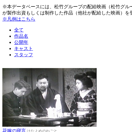
※本データベースには、松竹グループの配給映画（松竹グル
が製作出資もしくは制作した作品（他社が配給した映画）を
※凡例はこちら
全て
作品名
公開年
キャスト
スタッフ
花嫁の寝言
はなよめのねごと