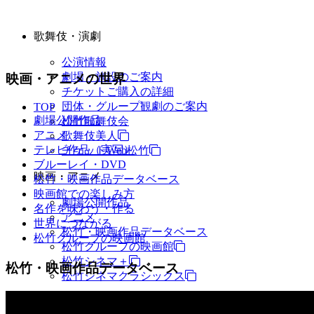
歌舞伎・演劇
公演情報
劇場・施設のご案内
映画・アニメの世界
チケットご購入の詳細
団体・グループ観劇のご案内
TOP
劇場公開作品
松竹歌舞伎会
アニメ
歌舞伎美人
テレビ作品（実写）
チケットWeb松竹
ブルーレイ・DVD
映画・アニメ
松竹・映画作品データベース
映画館での楽しみ方
劇場公開作品
名作を味わう・作る
アニメ
世界につながる
松竹・映画作品データベース
松竹グループの映画館
松竹グループの映画館
松竹シネマ＋
松竹・映画作品データベース
松竹シネマクラシックス
TV・商品・イベントなど