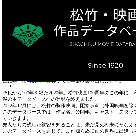
テレビ作品（実写）
松竹ストア（通販サイト）
松竹お化け屋本舗
ゲーム事業（English）
企業情報
会社案内
株主・投資家情報（IR）
不動産事業
採用情報
お知らせ
お問い合わせ
1920年、松竹は満を持して映画事業へ乗り出しました。
それから100年を経た2020年。松竹映画100周年のこの年
報の本データベースへの登録を終えました。
2022年12月には、松竹の製作映画、配給映画（外国映画を除
このデータベースでは、作品名、公開年、キャスト、スタッ
ていきます。
先人たちの残した叡智を知ることは、未だ見ぬ将来にそなえ
このデータベースを通じて、まだ知らぬ映画の世界に出逢っ