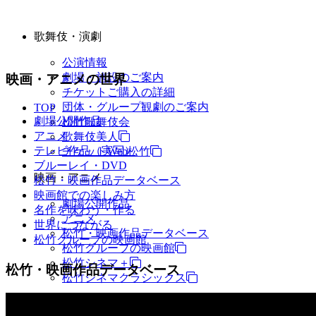
歌舞伎・演劇
公演情報
劇場・施設のご案内
映画・アニメの世界
チケットご購入の詳細
団体・グループ観劇のご案内
TOP
劇場公開作品
松竹歌舞伎会
アニメ
歌舞伎美人
テレビ作品（実写）
チケットWeb松竹
ブルーレイ・DVD
映画・アニメ
松竹・映画作品データベース
映画館での楽しみ方
劇場公開作品
名作を味わう・作る
アニメ
世界につながる
松竹・映画作品データベース
松竹グループの映画館
松竹グループの映画館
松竹シネマ＋
松竹・映画作品データベース
松竹シネマクラシックス
TV・商品・イベントなど