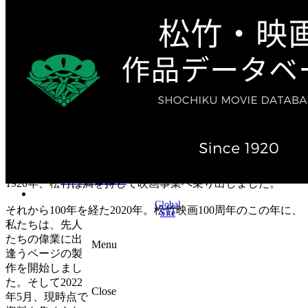
テレビ作品（実写）
松竹ストア（通販サイト）
松竹お化け屋本舗
ゲーム事業（English）
企業情報
会社案内
株主・投資家情報（IR）
不動産事業
採用情報
お知らせ
お問い合わせ
1920年、松竹は満を持して映画事業へ乗り出しました。
Global
それから100年を経た2020年。松竹映画100周年のこの年に、
Site
私たちは、先人
たちの偉業に出
Menu
逢うページの製
作を開始しまし
た。そして2022
Close
年5月、現時点で