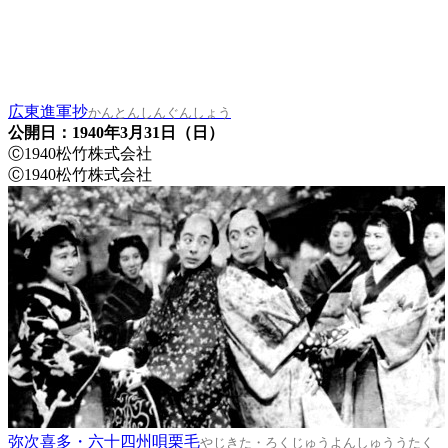
広東進軍抄
かんとんしんぐんしょう
公開日：1940年3月31日（日）
Ⓒ1940松竹株式会社
Ⓒ1940松竹株式会社
弥次喜多・六十四州唄栗毛
やじきた・ろくじゅうよんしゅううたく