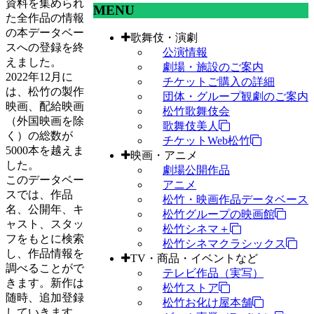
資料を集められ
MENU
た全作品の情報
の本データベー
歌舞伎・演劇
スへの登録を終
公演情報
えました。
劇場・施設のご案内
2022年12月に
チケットご購入の詳細
は、松竹の製作
団体・グループ観劇のご案内
映画、配給映画
松竹歌舞伎会
（外国映画を除
歌舞伎美人
く）の総数が
チケットWeb松竹
5000本を越えま
映画・アニメ
した。
劇場公開作品
このデータベー
アニメ
スでは、作品
松竹・映画作品データベース
名、公開年、キ
松竹グループの映画館
ャスト、スタッ
松竹シネマ＋
フをもとに検索
松竹シネマクラシックス
し、作品情報を
TV・商品・イベントなど
調べることがで
テレビ作品（実写）
きます。新作は
松竹ストア
随時、追加登録
松竹お化け屋本舗
していきます。