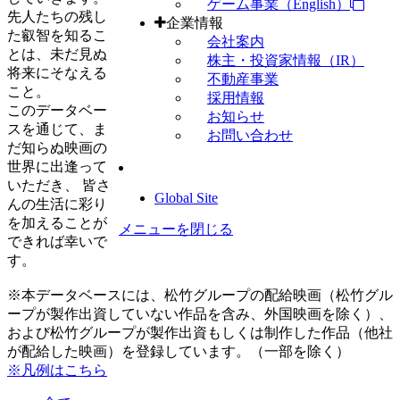
ゲーム事業（English）
先人たちの残し
企業情報
た叡智を知るこ
会社案内
とは、未だ見ぬ
株主・投資家情報（IR）
将来にそなえる
不動産事業
こと。
採用情報
このデータベー
お知らせ
スを通じて、ま
お問い合わせ
だ知らぬ映画の
世界に出逢って
いただき、 皆さ
Global Site
んの生活に彩り
を加えることが
メニューを閉じる
できれば幸いで
す。
※本データベースには、松竹グループの配給映画（松竹グル
ープが製作出資していない作品を含み、外国映画を除く）、
および松竹グループが製作出資もしくは制作した作品（他社
が配給した映画）を登録しています。（一部を除く）
※凡例はこちら