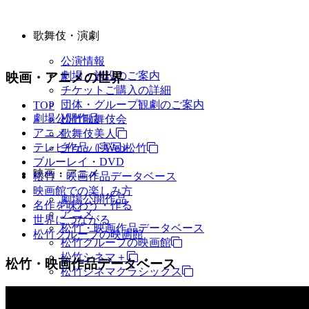
歌舞伎・演劇
公演情報
劇場・施設のご案内
映画・アニメの世界
チケットご購入の詳細
団体・グループ観劇のご案内
TOP
劇場公開作品
松竹歌舞伎会
アニメ
歌舞伎美人
テレビ作品（実写）
チケットWeb松竹
ブルーレイ・DVD
映画・アニメ
松竹・映画作品データベース
映画館での楽しみ方
劇場公開作品
名作を味わう・作る
アニメ
世界につながる
松竹・映画作品データベース
松竹グループの映画館
松竹グループの映画館
松竹シネマ＋
松竹・映画作品データベース
松竹シネマクラシックス
TV・商品・イベントなど