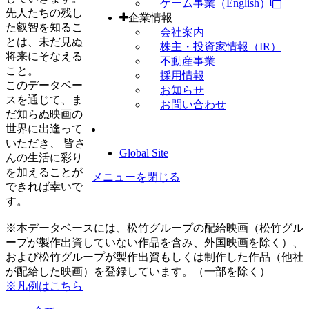
ゲーム事業（English）
先人たちの残し
企業情報
た叡智を知るこ
会社案内
とは、未だ見ぬ
株主・投資家情報（IR）
将来にそなえる
不動産事業
こと。
採用情報
このデータベー
お知らせ
スを通じて、ま
お問い合わせ
だ知らぬ映画の
世界に出逢って
いただき、 皆さ
Global Site
んの生活に彩り
を加えることが
メニューを閉じる
できれば幸いで
す。
※本データベースには、松竹グループの配給映画（松竹グル
ープが製作出資していない作品を含み、外国映画を除く）、
および松竹グループが製作出資もしくは制作した作品（他社
が配給した映画）を登録しています。（一部を除く）
※凡例はこちら