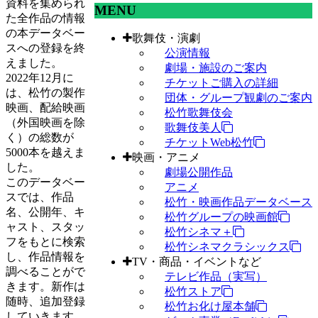
資料を集められ
MENU
た全作品の情報
の本データベー
歌舞伎・演劇
スへの登録を終
公演情報
えました。
劇場・施設のご案内
2022年12月に
チケットご購入の詳細
は、松竹の製作
団体・グループ観劇のご案内
映画、配給映画
松竹歌舞伎会
（外国映画を除
歌舞伎美人
く）の総数が
チケットWeb松竹
5000本を越えま
映画・アニメ
した。
劇場公開作品
このデータベー
アニメ
スでは、作品
松竹・映画作品データベース
名、公開年、キ
松竹グループの映画館
ャスト、スタッ
松竹シネマ＋
フをもとに検索
松竹シネマクラシックス
し、作品情報を
TV・商品・イベントなど
調べることがで
テレビ作品（実写）
きます。新作は
松竹ストア
随時、追加登録
松竹お化け屋本舗
していきます。