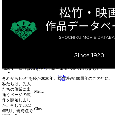
テレビ作品（実写）
松竹ストア（通販サイト）
松竹お化け屋本舗
ゲーム事業（English）
企業情報
会社案内
株主・投資家情報（IR）
不動産事業
採用情報
お知らせ
お問い合わせ
1920年、松竹は満を持して映画事業へ乗り出しました。
Global
それから100年を経た2020年。松竹映画100周年のこの年に、
Site
私たちは、先人
たちの偉業に出
Menu
逢うページの製
作を開始しまし
た。そして2022
Close
年5月、現時点で