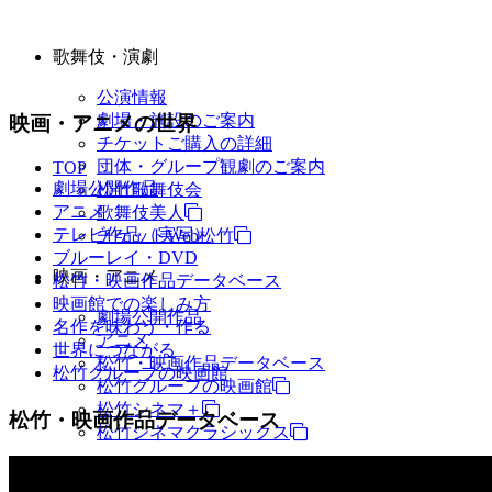
歌舞伎・演劇
公演情報
劇場・施設のご案内
映画・アニメの世界
チケットご購入の詳細
団体・グループ観劇のご案内
TOP
劇場公開作品
松竹歌舞伎会
アニメ
歌舞伎美人
テレビ作品（実写）
チケットWeb松竹
ブルーレイ・DVD
映画・アニメ
松竹・映画作品データベース
映画館での楽しみ方
劇場公開作品
名作を味わう・作る
アニメ
世界につながる
松竹・映画作品データベース
松竹グループの映画館
松竹グループの映画館
松竹シネマ＋
松竹・映画作品データベース
松竹シネマクラシックス
TV・商品・イベントなど