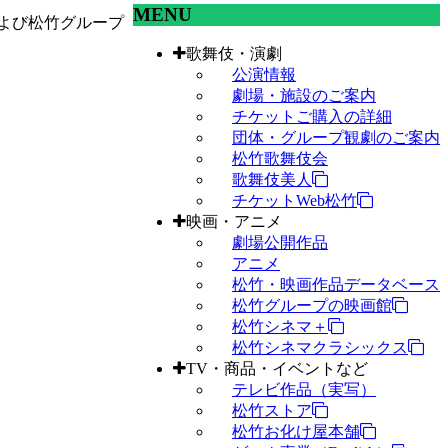
MENU
よび松竹グループ
歌舞伎・演劇
公演情報
劇場・施設のご案内
チケットご購入の詳細
団体・グループ観劇のご案内
松竹歌舞伎会
歌舞伎美人
チケットWeb松竹
映画・アニメ
劇場公開作品
アニメ
松竹・映画作品データベース
松竹グループの映画館
松竹シネマ＋
松竹シネマクラシックス
TV・商品・イベントなど
テレビ作品（実写）
松竹ストア
松竹お化け屋本舗