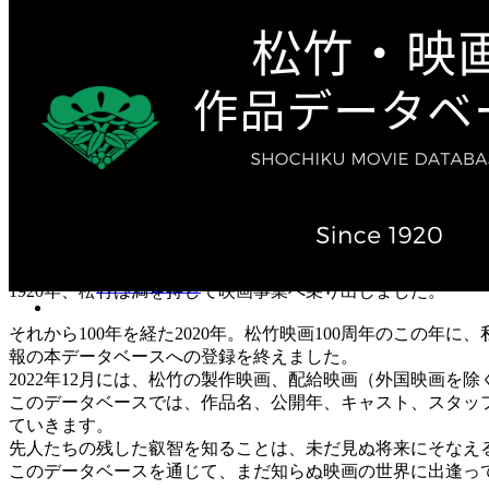
テレビ作品（実写）
松竹ストア（通販サイト）
松竹お化け屋本舗
ゲーム事業（English）
企業情報
会社案内
株主・投資家情報（IR）
不動産事業
採用情報
お知らせ
お問い合わせ
1920年、松竹は満を持して映画事業へ乗り出しました。
それから100年を経た2020年。松竹映画100周年のこの年
報の本データベースへの登録を終えました。
2022年12月には、松竹の製作映画、配給映画（外国映画を除
このデータベースでは、作品名、公開年、キャスト、スタッ
ていきます。
先人たちの残した叡智を知ることは、未だ見ぬ将来にそなえ
このデータベースを通じて、まだ知らぬ映画の世界に出逢っ