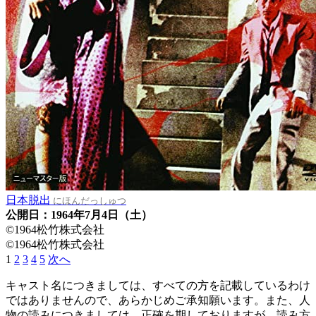
日本脱出
にほんだっしゅつ
公開日：1964年7月4日（土）
©1964松竹株式会社
©1964松竹株式会社
1
2
3
4
5
次へ
キャスト名につきましては、すべての方を記載しているわけ
ではありませんので、あらかじめご承知願います。また、人
物の読みにつきましては、正確を期しておりますが、読み方