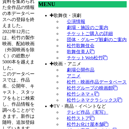
資料を集められ
MENU
た全作品の情報
の本データベー
歌舞伎・演劇
スへの登録を終
公演情報
えました。
劇場・施設のご案内
2022年12月に
チケットご購入の詳細
は、松竹の製作
団体・グループ観劇のご案内
映画、配給映画
松竹歌舞伎会
（外国映画を除
歌舞伎美人
く）の総数が
チケットWeb松竹
5000本を越えま
映画・アニメ
した。
劇場公開作品
このデータベー
アニメ
スでは、作品
松竹・映画作品データベース
名、公開年、キ
松竹グループの映画館
ャスト、スタッ
松竹シネマ＋
フをもとに検索
松竹シネマクラシックス
し、作品情報を
TV・商品・イベントなど
調べることがで
テレビ作品（実写）
きます。新作は
松竹ストア
随時、追加登録
松竹お化け屋本舗
していきます。