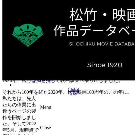
テレビ作品（実写）
松竹ストア（通販サイト）
松竹お化け屋本舗
ゲーム事業（English）
企業情報
会社案内
株主・投資家情報（IR）
不動産事業
採用情報
お知らせ
お問い合わせ
1920年、松竹は満を持して映画事業へ乗り出しました。
Global
それから100年を経た2020年。松竹映画100周年のこの年に、
Site
私たちは、先人
たちの偉業に出
Menu
逢うページの製
作を開始しまし
た。そして2022
Close
年5月、現時点で