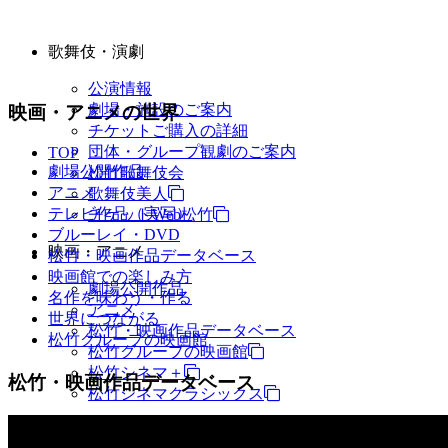
歌舞伎・演劇
公演情報
劇場・施設のご案内
映画・アニメの世界
チケットご購入の詳細
団体・グループ観劇のご案内
TOP
劇場公開作品
松竹歌舞伎会
アニメ
歌舞伎美人
テレビ作品（実写）
チケットWeb松竹
ブルーレイ・DVD
映画・アニメ
松竹・映画作品データベース
映画館での楽しみ方
劇場公開作品
名作を味わう・作る
アニメ
世界につながる
松竹・映画作品データベース
松竹グループの映画館
松竹グループの映画館
松竹シネマ＋
松竹・映画作品データベース
松竹シネマクラシックス
TV・商品・イベントなど