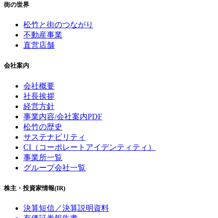
街の世界
松竹と街のつながり
不動産事業
直営店舗
会社案内
会社概要
社長挨拶
経営方針
事業内容/会社案内PDF
松竹の歴史
サステナビリティ
CI（コーポレートアイデンティティ）
事業所一覧
グループ会社一覧
株主・投資家情報(IR)
決算短信／決算説明資料