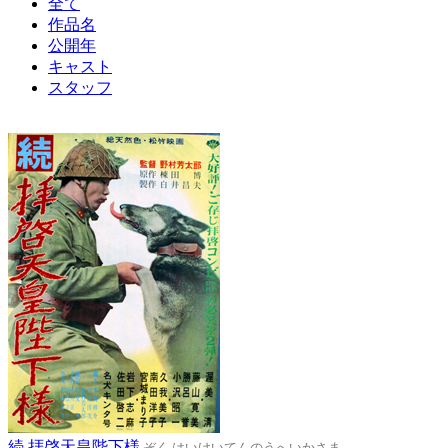
全て
作品名
公開年
キャスト
スタッフ
続 拝啓天皇陛下様
ぞく はいけいてんのうへいかさま