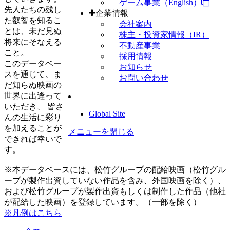
ゲーム事業（English）
先人たちの残し
企業情報
た叡智を知るこ
会社案内
とは、未だ見ぬ
株主・投資家情報（IR）
将来にそなえる
不動産事業
こと。
採用情報
このデータベー
お知らせ
スを通じて、ま
お問い合わせ
だ知らぬ映画の
世界に出逢って
いただき、 皆さ
Global Site
んの生活に彩り
を加えることが
メニューを閉じる
できれば幸いで
す。
※本データベースには、松竹グループの配給映画（松竹グル
ープが製作出資していない作品を含み、外国映画を除く）、
および松竹グループが製作出資もしくは制作した作品（他社
が配給した映画）を登録しています。（一部を除く）
※凡例はこちら