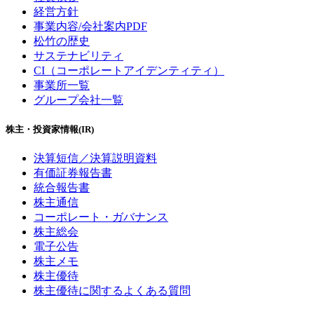
経営方針
事業内容/会社案内PDF
松竹の歴史
サステナビリティ
CI（コーポレートアイデンティティ）
事業所一覧
グループ会社一覧
株主・投資家情報(IR)
決算短信／決算説明資料
有価証券報告書
統合報告書
株主通信
コーポレート・ガバナンス
株主総会
電子公告
株主メモ
株主優待
株主優待に関するよくある質問