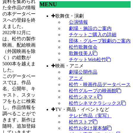
資料を集められ
MENU
た全作品の情報
の本データベー
歌舞伎・演劇
スへの登録を終
公演情報
えました。
劇場・施設のご案内
2022年12月に
チケットご購入の詳細
は、松竹の製作
団体・グループ観劇のご案内
映画、配給映画
松竹歌舞伎会
（外国映画を除
歌舞伎美人
く）の総数が
チケットWeb松竹
5000本を越えま
映画・アニメ
した。
劇場公開作品
このデータベー
アニメ
スでは、作品
松竹・映画作品データベース
名、公開年、キ
松竹グループの映画館
ャスト、スタッ
松竹シネマ＋
フをもとに検索
松竹シネマクラシックス
し、作品情報を
TV・商品・イベントなど
調べることがで
テレビ作品（実写）
きます。新作は
松竹ストア
随時、追加登録
松竹お化け屋本舗
していきます。