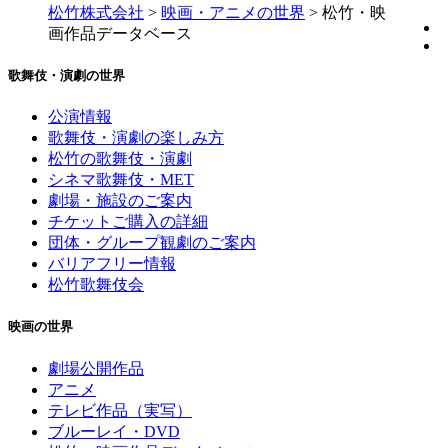
松竹株式会社
>
映画・アニメの世界
>
松竹・映
画作品データベース
歌舞伎・演劇の世界
公演情報
歌舞伎・演劇の楽しみ方
松竹の歌舞伎・演劇
シネマ歌舞伎・MET
劇場・施設のご案内
チケットご購入の詳細
団体・グループ観劇のご案内
バリアフリー情報
松竹歌舞伎会
映画の世界
劇場公開作品
アニメ
テレビ作品（実写）
ブルーレイ・DVD