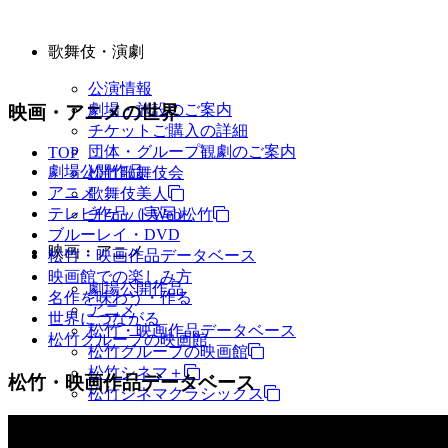
歌舞伎・演劇
公演情報
劇場・施設のご案内
映画・アニメの世界
チケットご購入の詳細
団体・グループ観劇のご案内
TOP
劇場公開作品
松竹歌舞伎会
アニメ
歌舞伎美人
テレビ作品（実写）
チケットWeb松竹
ブルーレイ・DVD
映画・アニメ
松竹・映画作品データベース
映画館での楽しみ方
劇場公開作品
名作を味わう・作る
アニメ
世界につながる
松竹・映画作品データベース
松竹グループの映画館
松竹グループの映画館
松竹シネマ＋
松竹・映画作品データベース
松竹シネマクラシックス
TV・商品・イベントなど