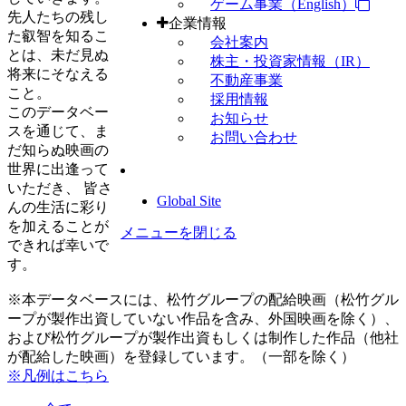
ゲーム事業（English）
先人たちの残し
企業情報
た叡智を知るこ
会社案内
とは、未だ見ぬ
株主・投資家情報（IR）
将来にそなえる
不動産事業
こと。
採用情報
このデータベー
お知らせ
スを通じて、ま
お問い合わせ
だ知らぬ映画の
世界に出逢って
いただき、 皆さ
Global Site
んの生活に彩り
を加えることが
メニューを閉じる
できれば幸いで
す。
※本データベースには、松竹グループの配給映画（松竹グル
ープが製作出資していない作品を含み、外国映画を除く）、
および松竹グループが製作出資もしくは制作した作品（他社
が配給した映画）を登録しています。（一部を除く）
※凡例はこちら