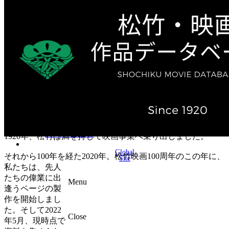
テレビ作品（実写）
松竹ストア（通販サイト）
松竹お化け屋本舗
ゲーム事業（English）
企業情報
会社案内
株主・投資家情報（IR）
不動産事業
採用情報
お知らせ
お問い合わせ
1920年、松竹は満を持して映画事業へ乗り出しました。
Global
それから100年を経た2020年。松竹映画100周年のこの年に、
Site
私たちは、先人
たちの偉業に出
Menu
逢うページの製
作を開始しまし
た。そして2022
Close
年5月、現時点で