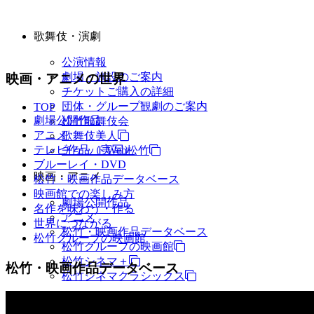
歌舞伎・演劇
公演情報
劇場・施設のご案内
映画・アニメの世界
チケットご購入の詳細
団体・グループ観劇のご案内
TOP
劇場公開作品
松竹歌舞伎会
アニメ
歌舞伎美人
テレビ作品（実写）
チケットWeb松竹
ブルーレイ・DVD
映画・アニメ
松竹・映画作品データベース
映画館での楽しみ方
劇場公開作品
名作を味わう・作る
アニメ
世界につながる
松竹・映画作品データベース
松竹グループの映画館
松竹グループの映画館
松竹シネマ＋
松竹・映画作品データベース
松竹シネマクラシックス
TV・商品・イベントなど