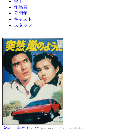
全て
作品名
公開年
キャスト
スタッフ
突然、嵐のように
とつぜん、あらしのように