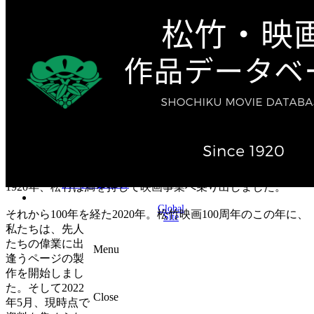
テレビ作品（実写）
松竹ストア（通販サイト）
松竹お化け屋本舗
ゲーム事業（English）
企業情報
会社案内
株主・投資家情報（IR）
不動産事業
採用情報
お知らせ
お問い合わせ
1920年、松竹は満を持して映画事業へ乗り出しました。
Global
それから100年を経た2020年。松竹映画100周年のこの年に、
Site
私たちは、先人
たちの偉業に出
Menu
逢うページの製
作を開始しまし
た。そして2022
Close
年5月、現時点で