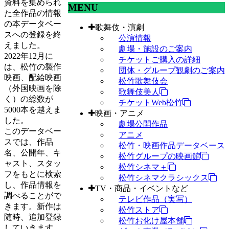
資料を集められ
MENU
た全作品の情報
の本データベー
歌舞伎・演劇
スへの登録を終
公演情報
えました。
劇場・施設のご案内
2022年12月に
チケットご購入の詳細
は、松竹の製作
団体・グループ観劇のご案内
映画、配給映画
松竹歌舞伎会
（外国映画を除
歌舞伎美人
く）の総数が
チケットWeb松竹
5000本を越えま
映画・アニメ
した。
劇場公開作品
このデータベー
アニメ
スでは、作品
松竹・映画作品データベース
名、公開年、キ
松竹グループの映画館
ャスト、スタッ
松竹シネマ＋
フをもとに検索
松竹シネマクラシックス
し、作品情報を
TV・商品・イベントなど
調べることがで
テレビ作品（実写）
きます。新作は
松竹ストア
随時、追加登録
松竹お化け屋本舗
していきます。