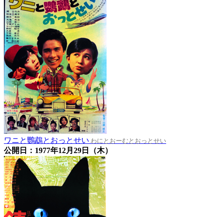
ワニと鸚鵡とおっとせい
わにとおーむとおっとせい
公開日：1977年12月29日（木）