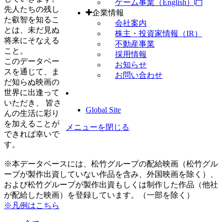
ゲーム事業（English）
先人たちの残し
企業情報
た叡智を知るこ
会社案内
とは、未だ見ぬ
株主・投資家情報（IR）
将来にそなえる
不動産事業
こと。
採用情報
このデータベー
お知らせ
スを通じて、ま
お問い合わせ
だ知らぬ映画の
世界に出逢って
いただき、 皆さ
Global Site
んの生活に彩り
を加えることが
メニューを閉じる
できれば幸いで
す。
※本データベースには、松竹グループの配給映画（松竹グル
ープが製作出資していない作品を含み、外国映画を除く）、
および松竹グループが製作出資もしくは制作した作品（他社
が配給した映画）を登録しています。（一部を除く）
※凡例はこちら