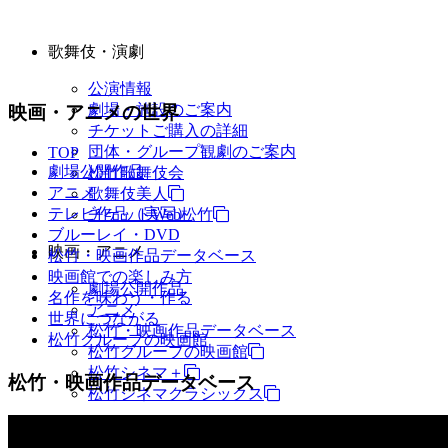
歌舞伎・演劇
公演情報
劇場・施設のご案内
映画・アニメの世界
チケットご購入の詳細
団体・グループ観劇のご案内
TOP
劇場公開作品
松竹歌舞伎会
アニメ
歌舞伎美人
テレビ作品（実写）
チケットWeb松竹
ブルーレイ・DVD
映画・アニメ
松竹・映画作品データベース
映画館での楽しみ方
劇場公開作品
名作を味わう・作る
アニメ
世界につながる
松竹・映画作品データベース
松竹グループの映画館
松竹グループの映画館
松竹シネマ＋
松竹・映画作品データベース
松竹シネマクラシックス
TV・商品・イベントなど