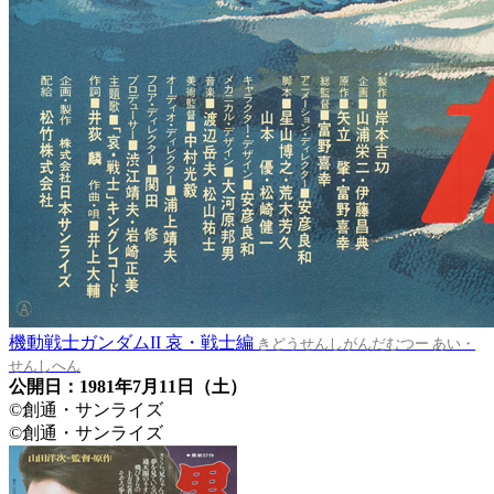
機動戦士ガンダムII 哀・戦士編
きどうせんしがんだむつー あい・
せんしへん
公開日：1981年7月11日（土）
©創通・サンライズ
©創通・サンライズ