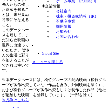
ゲーム事業（English）
先人たちの残し
企業情報
た叡智を知るこ
会社案内
とは、未だ見ぬ
株主・投資家情報（IR）
将来にそなえる
不動産事業
こと。
採用情報
このデータベー
お知らせ
スを通じて、ま
お問い合わせ
だ知らぬ映画の
世界に出逢って
いただき、 皆さ
Global Site
んの生活に彩り
を加えることが
メニューを閉じる
できれば幸いで
す。
※本データベースには、松竹グループの配給映画（松竹グル
ープが製作出資していない作品を含み、外国映画を除く）、
および松竹グループが製作出資もしくは制作した作品（他社
が配給した映画）を登録しています。（一部を除く）
※凡例はこちら