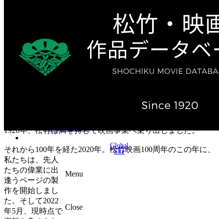
テレビ作品（実写）
松竹ストア（通販サイト）
松竹お化け屋本舗
ゲーム事業（English）
企業情報
会社案内
株主・投資家情報（IR）
不動産事業
採用情報
お知らせ
お問い合わせ
1920年、松竹は満を持して映画事業へ乗り出しました。
Global
それから100年を経た2020年。松竹映画100周年のこの年に、
Site
私たちは、先人
たちの偉業に出
Menu
逢うページの製
作を開始しまし
た。そして2022
Close
年5月、現時点で