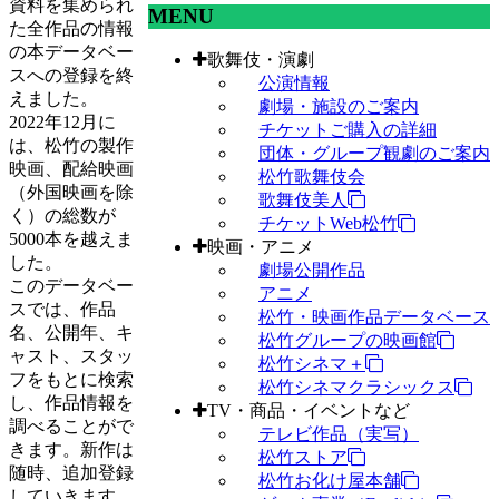
資料を集められ
MENU
た全作品の情報
の本データベー
歌舞伎・演劇
スへの登録を終
公演情報
えました。
劇場・施設のご案内
2022年12月に
チケットご購入の詳細
は、松竹の製作
団体・グループ観劇のご案内
映画、配給映画
松竹歌舞伎会
（外国映画を除
歌舞伎美人
く）の総数が
チケットWeb松竹
5000本を越えま
映画・アニメ
した。
劇場公開作品
このデータベー
アニメ
スでは、作品
松竹・映画作品データベース
名、公開年、キ
松竹グループの映画館
ャスト、スタッ
松竹シネマ＋
フをもとに検索
松竹シネマクラシックス
し、作品情報を
TV・商品・イベントなど
調べることがで
テレビ作品（実写）
きます。新作は
松竹ストア
随時、追加登録
松竹お化け屋本舗
していきます。