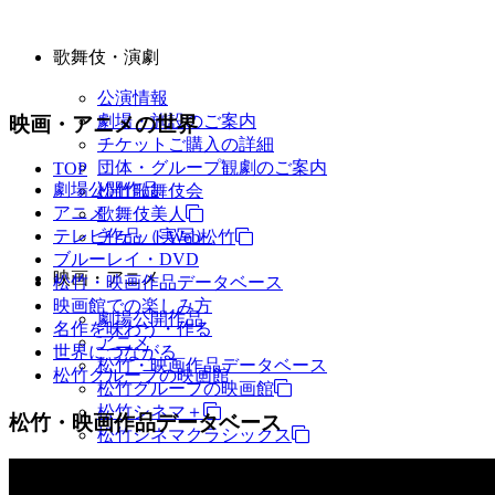
歌舞伎・演劇
公演情報
劇場・施設のご案内
映画・アニメの世界
チケットご購入の詳細
団体・グループ観劇のご案内
TOP
劇場公開作品
松竹歌舞伎会
アニメ
歌舞伎美人
テレビ作品（実写）
チケットWeb松竹
ブルーレイ・DVD
映画・アニメ
松竹・映画作品データベース
映画館での楽しみ方
劇場公開作品
名作を味わう・作る
アニメ
世界につながる
松竹・映画作品データベース
松竹グループの映画館
松竹グループの映画館
松竹シネマ＋
松竹・映画作品データベース
松竹シネマクラシックス
TV・商品・イベントなど