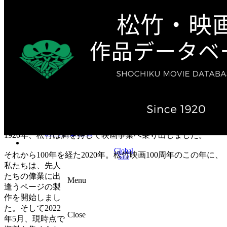
テレビ作品（実写）
松竹ストア（通販サイト）
松竹お化け屋本舗
ゲーム事業（English）
企業情報
会社案内
株主・投資家情報（IR）
不動産事業
採用情報
お知らせ
お問い合わせ
1920年、松竹は満を持して映画事業へ乗り出しました。
Global
それから100年を経た2020年。松竹映画100周年のこの年に、
Site
私たちは、先人
たちの偉業に出
Menu
逢うページの製
作を開始しまし
た。そして2022
Close
年5月、現時点で