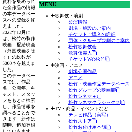
資料を集められ
MENU
た全作品の情報
の本データベー
歌舞伎・演劇
スへの登録を終
公演情報
えました。
劇場・施設のご案内
2022年12月に
チケットご購入の詳細
は、松竹の製作
団体・グループ観劇のご案内
映画、配給映画
松竹歌舞伎会
（外国映画を除
歌舞伎美人
く）の総数が
チケットWeb松竹
5000本を越えま
映画・アニメ
した。
劇場公開作品
このデータベー
アニメ
スでは、作品
松竹・映画作品データベース
名、公開年、キ
松竹グループの映画館
ャスト、スタッ
松竹シネマ＋
フをもとに検索
松竹シネマクラシックス
し、作品情報を
TV・商品・イベントなど
調べることがで
テレビ作品（実写）
きます。新作は
松竹ストア
随時、追加登録
松竹お化け屋本舗
していきます。