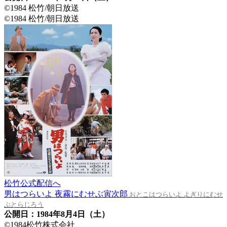
©1984 松竹/朝日放送
©1984 松竹/朝日放送
松竹公式配信へ
男はつらいよ 夜霧にむせぶ寅次郎
おとこはつらいよ よぎりにむせ
ぶとらじろう
公開日：1984年8月4日（土）
©1984松竹株式会社