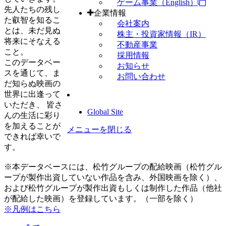
ゲーム事業（English）
先人たちの残し
企業情報
た叡智を知るこ
会社案内
とは、未だ見ぬ
株主・投資家情報（IR）
将来にそなえる
不動産事業
こと。
採用情報
このデータベー
お知らせ
スを通じて、ま
お問い合わせ
だ知らぬ映画の
世界に出逢って
いただき、 皆さ
Global Site
んの生活に彩り
を加えることが
メニューを閉じる
できれば幸いで
す。
※本データベースには、松竹グループの配給映画（松竹グル
ープが製作出資していない作品を含み、外国映画を除く）、
および松竹グループが製作出資もしくは制作した作品（他社
が配給した映画）を登録しています。（一部を除く）
※凡例はこちら