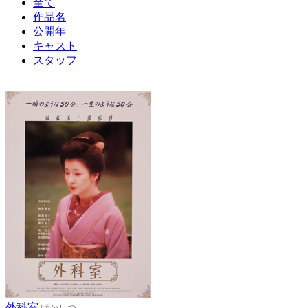
全て
作品名
公開年
キャスト
スタッフ
外科室
げかしつ