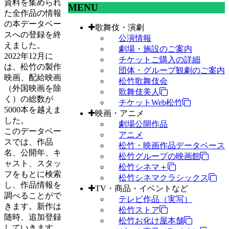
資料を集められ
MENU
た全作品の情報
の本データベー
歌舞伎・演劇
スへの登録を終
公演情報
えました。
劇場・施設のご案内
2022年12月に
チケットご購入の詳細
は、松竹の製作
団体・グループ観劇のご案内
映画、配給映画
松竹歌舞伎会
（外国映画を除
歌舞伎美人
く）の総数が
チケットWeb松竹
5000本を越えま
映画・アニメ
した。
劇場公開作品
このデータベー
アニメ
スでは、作品
松竹・映画作品データベース
名、公開年、キ
松竹グループの映画館
ャスト、スタッ
松竹シネマ＋
フをもとに検索
松竹シネマクラシックス
し、作品情報を
TV・商品・イベントなど
調べることがで
テレビ作品（実写）
きます。新作は
松竹ストア
随時、追加登録
松竹お化け屋本舗
していきます。