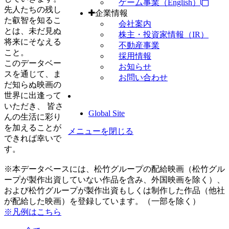
ゲーム事業（English）
先人たちの残し
企業情報
た叡智を知るこ
会社案内
とは、未だ見ぬ
株主・投資家情報（IR）
将来にそなえる
不動産事業
こと。
採用情報
このデータベー
お知らせ
スを通じて、ま
お問い合わせ
だ知らぬ映画の
世界に出逢って
いただき、 皆さ
Global Site
んの生活に彩り
を加えることが
メニューを閉じる
できれば幸いで
す。
※本データベースには、松竹グループの配給映画（松竹グル
ープが製作出資していない作品を含み、外国映画を除く）、
および松竹グループが製作出資もしくは制作した作品（他社
が配給した映画）を登録しています。（一部を除く）
※凡例はこちら