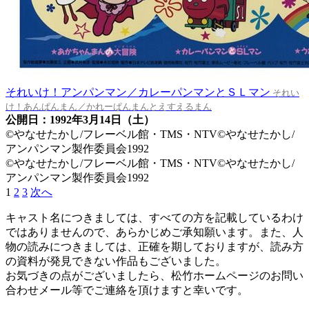
それいけ！アンパンマン／カレーパンマンとＳＬマン
それい
け！あんぱんまん／かれーぱんまんとえすえるまん
公開日：1992年3月14日（土）
©やなせたかし/フレーベル館・TMS・NTV©やなせたかし/
アンパンマン製作委員会1992
©やなせたかし/フレーベル館・TMS・NTV©やなせたかし/
アンパンマン製作委員会1992
1
2
3
次へ
キャスト名につきましては、すべての方を記載しているわけ
ではありませんので、あらかじめご承知願います。また、人
物の読みにつきましては、正確を期しておりますが、読み方
の資料が発見できない作品もございました。
お気づきの点がございましたら、松竹ホームページのお問い
合わせメール等でご連絡を頂けますと幸いです。