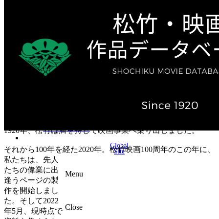
テレビ作品（実写）
松竹ストア（通販サイト）
松竹お化け屋本舗
ゲーム事業（English）
企業情報
会社案内
株主・投資家情報（IR）
不動産事業
採用情報
お知らせ
お問い合わせ
1920年、松竹は満を持して映画事業へ乗り出しました。
Global
それから100年を経た2020年。松竹映画100周年のこの年に、
Site
私たちは、先人
たちの偉業に出
Menu
逢うページの製
作を開始しまし
た。そして2022
Close
年5月、現時点で