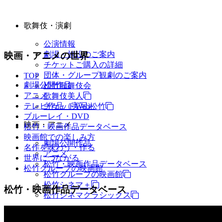
歌舞伎・演劇
公演情報
劇場・施設のご案内
映画・アニメの世界
チケットご購入の詳細
団体・グループ観劇のご案内
TOP
劇場公開作品
松竹歌舞伎会
アニメ
歌舞伎美人
テレビ作品（実写）
チケットWeb松竹
ブルーレイ・DVD
映画・アニメ
松竹・映画作品データベース
映画館での楽しみ方
劇場公開作品
名作を味わう・作る
アニメ
世界につながる
松竹・映画作品データベース
松竹グループの映画館
松竹グループの映画館
松竹シネマ＋
松竹・映画作品データベース
松竹シネマクラシックス
TV・商品・イベントなど