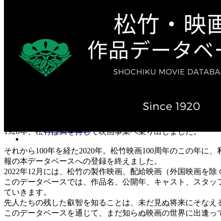
テレビ作品（実写）
松竹ストア（通販サイト）
松竹お化け屋本舗
ゲーム事業（English）
企業情報
会社案内
株主・投資家情報（IR）
不動産事業
採用情報
お知らせ
お問い合わせ
1920年、松竹は満を持して映画事業へ乗り出しました。
それから100年を経た2020年。松竹映画100周年のこの年
報の本データベースへの登録を終えました。
2022年12月には、松竹の製作映画、配給映画（外国映画を除
このデータベースでは、作品名、公開年、キャスト、スタッ
ていきます。
先人たちの残した叡智を知ることは、未だ見ぬ将来にそなえ
このデータベースを通じて、まだ知らぬ映画の世界に出逢っ