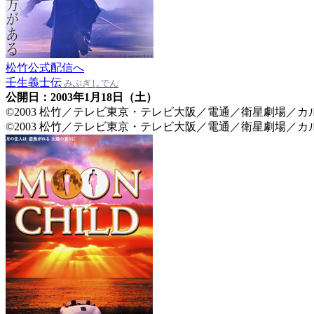
松竹公式配信へ
壬生義士伝
みぶぎしでん
公開日：2003年1月18日（土）
©2003 松竹／テレビ東京・テレビ大阪／電通／衛星劇場／
©2003 松竹／テレビ東京・テレビ大阪／電通／衛星劇場／