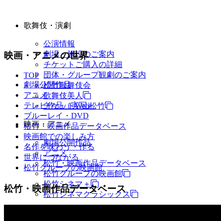
歌舞伎・演劇
公演情報
劇場・施設のご案内
映画・アニメの世界
チケットご購入の詳細
団体・グループ観劇のご案内
TOP
劇場公開作品
松竹歌舞伎会
アニメ
歌舞伎美人
テレビ作品（実写）
チケットWeb松竹
ブルーレイ・DVD
映画・アニメ
松竹・映画作品データベース
映画館での楽しみ方
劇場公開作品
名作を味わう・作る
アニメ
世界につながる
松竹・映画作品データベース
松竹グループの映画館
松竹グループの映画館
松竹シネマ＋
松竹・映画作品データベース
松竹シネマクラシックス
TV・商品・イベントなど