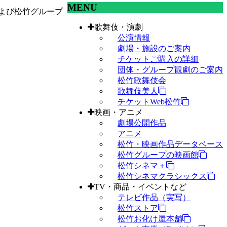
MENU
よび松竹グループ
歌舞伎・演劇
公演情報
劇場・施設のご案内
チケットご購入の詳細
団体・グループ観劇のご案内
松竹歌舞伎会
歌舞伎美人
チケットWeb松竹
映画・アニメ
劇場公開作品
アニメ
松竹・映画作品データベース
松竹グループの映画館
松竹シネマ＋
松竹シネマクラシックス
TV・商品・イベントなど
テレビ作品（実写）
松竹ストア
松竹お化け屋本舗