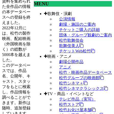
資料を集められ
MENU
た全作品の情報
の本データベー
歌舞伎・演劇
スへの登録を終
公演情報
えました。
劇場・施設のご案内
2022年12月に
チケットご購入の詳細
は、松竹の製作
団体・グループ観劇のご案内
映画、配給映画
松竹歌舞伎会
（外国映画を除
歌舞伎美人
く）の総数が
チケットWeb松竹
5000本を越えま
映画・アニメ
した。
劇場公開作品
このデータベー
アニメ
スでは、作品
松竹・映画作品データベース
名、公開年、キ
松竹グループの映画館
ャスト、スタッ
松竹シネマ＋
フをもとに検索
松竹シネマクラシックス
し、作品情報を
TV・商品・イベントなど
調べることがで
テレビ作品（実写）
きます。新作は
松竹ストア
随時、追加登録
松竹お化け屋本舗
していきます。