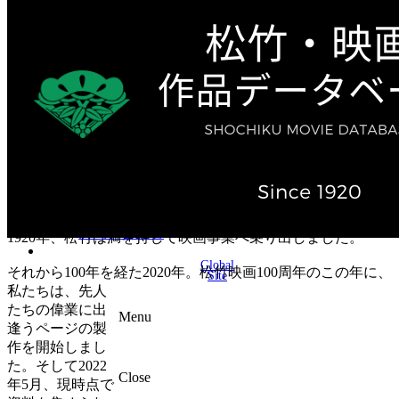
テレビ作品（実写）
松竹ストア（通販サイト）
松竹お化け屋本舗
ゲーム事業（English）
企業情報
会社案内
株主・投資家情報（IR）
不動産事業
採用情報
お知らせ
お問い合わせ
1920年、松竹は満を持して映画事業へ乗り出しました。
Global
それから100年を経た2020年。松竹映画100周年のこの年に、
Site
私たちは、先人
たちの偉業に出
Menu
逢うページの製
作を開始しまし
た。そして2022
Close
年5月、現時点で