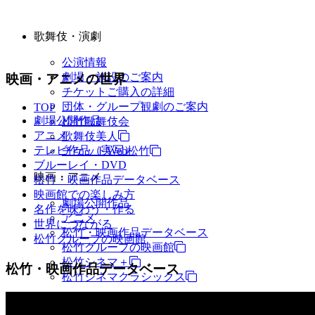
歌舞伎・演劇
公演情報
劇場・施設のご案内
映画・アニメの世界
チケットご購入の詳細
団体・グループ観劇のご案内
TOP
劇場公開作品
松竹歌舞伎会
アニメ
歌舞伎美人
テレビ作品（実写）
チケットWeb松竹
ブルーレイ・DVD
映画・アニメ
松竹・映画作品データベース
映画館での楽しみ方
劇場公開作品
名作を味わう・作る
アニメ
世界につながる
松竹・映画作品データベース
松竹グループの映画館
松竹グループの映画館
松竹シネマ＋
松竹・映画作品データベース
松竹シネマクラシックス
TV・商品・イベントなど