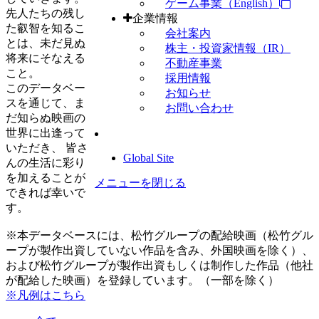
ゲーム事業（English）
先人たちの残し
企業情報
た叡智を知るこ
会社案内
とは、未だ見ぬ
株主・投資家情報（IR）
将来にそなえる
不動産事業
こと。
採用情報
このデータベー
お知らせ
スを通じて、ま
お問い合わせ
だ知らぬ映画の
世界に出逢って
いただき、 皆さ
Global Site
んの生活に彩り
を加えることが
メニューを閉じる
できれば幸いで
す。
※本データベースには、松竹グループの配給映画（松竹グル
ープが製作出資していない作品を含み、外国映画を除く）、
および松竹グループが製作出資もしくは制作した作品（他社
が配給した映画）を登録しています。（一部を除く）
※凡例はこちら