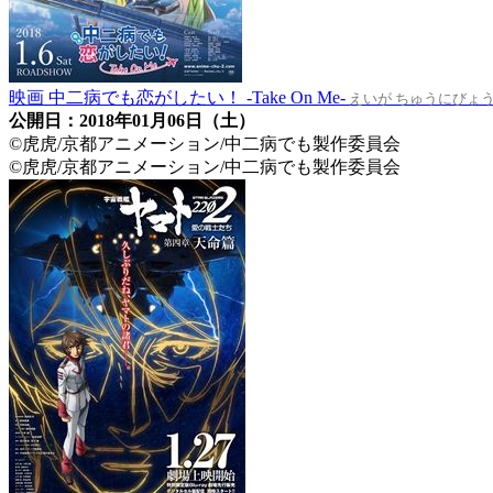
映画 中二病でも恋がしたい！ -Take On Me-
えいが ちゅうにびょう
公開日：2018年01月06日（土）
©虎虎/京都アニメーション/中二病でも製作委員会
©虎虎/京都アニメーション/中二病でも製作委員会