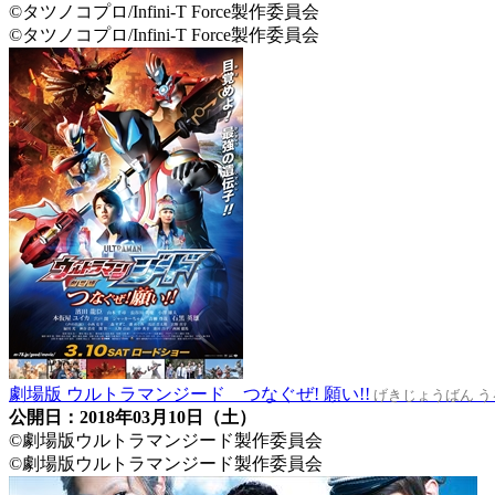
©タツノコプロ/Infini-T Force製作委員会
©タツノコプロ/Infini-T Force製作委員会
劇場版 ウルトラマンジード つなぐぜ! 願い!!
げきじょうばん う
公開日：2018年03月10日（土）
©劇場版ウルトラマンジード製作委員会
©劇場版ウルトラマンジード製作委員会