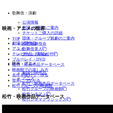
歌舞伎・演劇
公演情報
劇場・施設のご案内
映画・アニメの世界
チケットご購入の詳細
団体・グループ観劇のご案内
TOP
劇場公開作品
松竹歌舞伎会
アニメ
歌舞伎美人
テレビ作品（実写）
チケットWeb松竹
ブルーレイ・DVD
映画・アニメ
松竹・映画作品データベース
映画館での楽しみ方
劇場公開作品
名作を味わう・作る
アニメ
世界につながる
松竹・映画作品データベース
松竹グループの映画館
松竹グループの映画館
松竹シネマ＋
松竹・映画作品データベース
松竹シネマクラシックス
TV・商品・イベントなど