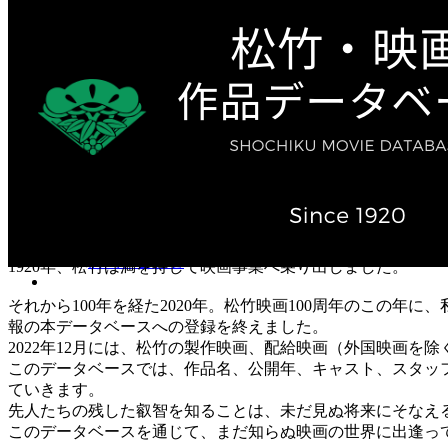
テレビ作品（実写）
松竹ストア（通販サイト）
松竹お化け屋本舗
ゲーム事業（English）
企業情報
会社案内
株主・投資家情報（IR）
不動産事業
採用情報
お知らせ
お問い合わせ
1920年、松竹は満を持して映画事業へ乗り出しました。
それから100年を経た2020年。松竹映画100周年のこの年
報の本データベースへの登録を終えました。
2022年12月には、松竹の製作映画、配給映画（外国映画を除
このデータベースでは、作品名、公開年、キャスト、スタッ
ていきます。
先人たちの残した叡智を知ることは、未だ見ぬ将来にそなえ
このデータベースを通じて、まだ知らぬ映画の世界に出逢っ