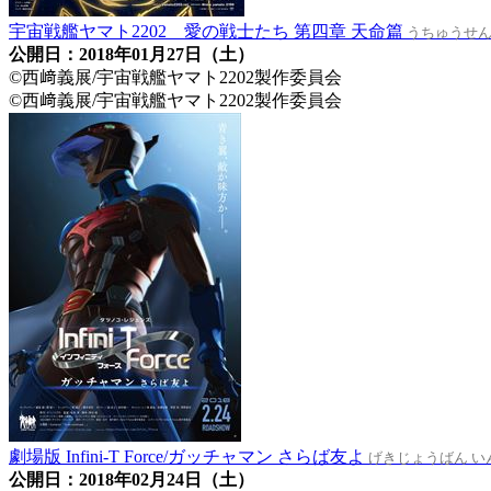
宇宙戦艦ヤマト2202 愛の戦士たち 第四章 天命篇
うちゅうせん
公開日：2018年01月27日（土）
©西﨑義展/宇宙戦艦ヤマト2202製作委員会
©西﨑義展/宇宙戦艦ヤマト2202製作委員会
劇場版 Infini-T Force/ガッチャマン さらば友よ
げきじょうばん い
公開日：2018年02月24日（土）