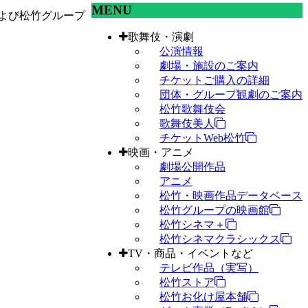
MENU
よび松竹グループ
歌舞伎・演劇
公演情報
劇場・施設のご案内
チケットご購入の詳細
団体・グループ観劇のご案内
松竹歌舞伎会
歌舞伎美人
チケットWeb松竹
映画・アニメ
劇場公開作品
アニメ
松竹・映画作品データベース
松竹グループの映画館
松竹シネマ＋
松竹シネマクラシックス
TV・商品・イベントなど
テレビ作品（実写）
松竹ストア
松竹お化け屋本舗