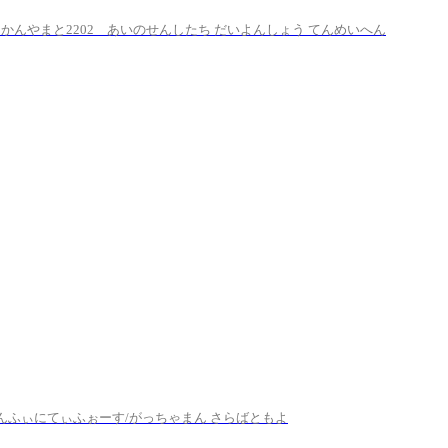
かんやまと2202 あいのせんしたち だいよんしょう てんめいへん
んふぃにてぃふぉーす/がっちゃまん さらばともよ