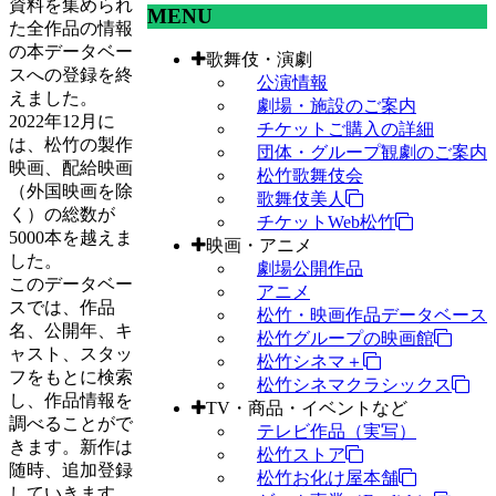
資料を集められ
MENU
た全作品の情報
の本データベー
歌舞伎・演劇
スへの登録を終
公演情報
えました。
劇場・施設のご案内
2022年12月に
チケットご購入の詳細
は、松竹の製作
団体・グループ観劇のご案内
映画、配給映画
松竹歌舞伎会
（外国映画を除
歌舞伎美人
く）の総数が
チケットWeb松竹
5000本を越えま
映画・アニメ
した。
劇場公開作品
このデータベー
アニメ
スでは、作品
松竹・映画作品データベース
名、公開年、キ
松竹グループの映画館
ャスト、スタッ
松竹シネマ＋
フをもとに検索
松竹シネマクラシックス
し、作品情報を
TV・商品・イベントなど
調べることがで
テレビ作品（実写）
きます。新作は
松竹ストア
随時、追加登録
松竹お化け屋本舗
していきます。