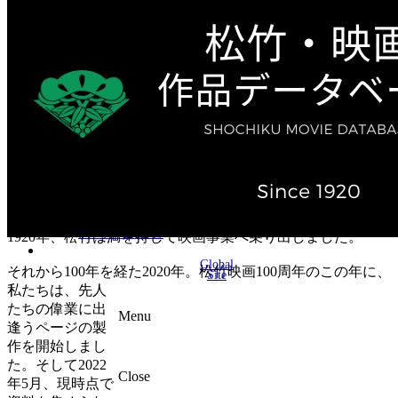
テレビ作品（実写）
松竹ストア（通販サイト）
松竹お化け屋本舗
ゲーム事業（English）
企業情報
会社案内
株主・投資家情報（IR）
不動産事業
採用情報
お知らせ
お問い合わせ
1920年、松竹は満を持して映画事業へ乗り出しました。
Global
それから100年を経た2020年。松竹映画100周年のこの年に、
Site
私たちは、先人
たちの偉業に出
Menu
逢うページの製
作を開始しまし
た。そして2022
Close
年5月、現時点で