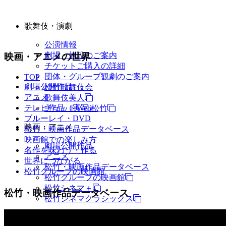
歌舞伎・演劇
公演情報
劇場・施設のご案内
映画・アニメの世界
チケットご購入の詳細
団体・グループ観劇のご案内
TOP
劇場公開作品
松竹歌舞伎会
アニメ
歌舞伎美人
テレビ作品（実写）
チケットWeb松竹
ブルーレイ・DVD
映画・アニメ
松竹・映画作品データベース
映画館での楽しみ方
劇場公開作品
名作を味わう・作る
アニメ
世界につながる
松竹・映画作品データベース
松竹グループの映画館
松竹グループの映画館
松竹シネマ＋
松竹・映画作品データベース
松竹シネマクラシックス
TV・商品・イベントなど