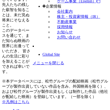
ゲーム事業（English）
先人たちの残し
企業情報
た叡智を知るこ
会社案内
とは、未だ見ぬ
株主・投資家情報（IR）
将来にそなえる
不動産事業
こと。
採用情報
このデータベー
お知らせ
スを通じて、ま
お問い合わせ
だ知らぬ映画の
世界に出逢って
いただき、 皆さ
Global Site
んの生活に彩り
を加えることが
メニューを閉じる
できれば幸いで
す。
※本データベースには、松竹グループの配給映画（松竹グル
ープが製作出資していない作品を含み、外国映画を除く）、
および松竹グループが製作出資もしくは制作した作品（他社
が配給した映画）を登録しています。（一部を除く）
※凡例はこちら