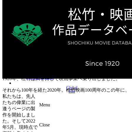
テレビ作品（実写）
松竹ストア（通販サイト）
松竹お化け屋本舗
ゲーム事業（English）
企業情報
会社案内
株主・投資家情報（IR）
不動産事業
採用情報
お知らせ
お問い合わせ
1920年、松竹は満を持して映画事業へ乗り出しました。
Global
それから100年を経た2020年。松竹映画100周年のこの年に、
Site
私たちは、先人
たちの偉業に出
Menu
逢うページの製
作を開始しまし
た。そして2022
Close
年5月、現時点で