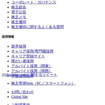
コーポレート・ガバナンス
株主総会
電子公告
株主メモ
株主優待
株主優待に関するよくある質問
採用情報
新卒採用
キャリア採用/専門職採用
キャリア登録サイト
障がい者採用
アルバイト採用（関東）
アルバイト採用（関西）
@shochiku_corpに関するツイート
中途採用比率
株主専用Web（PC／スマートフォン）
お問い合わせ
Global Site
ご利用案内