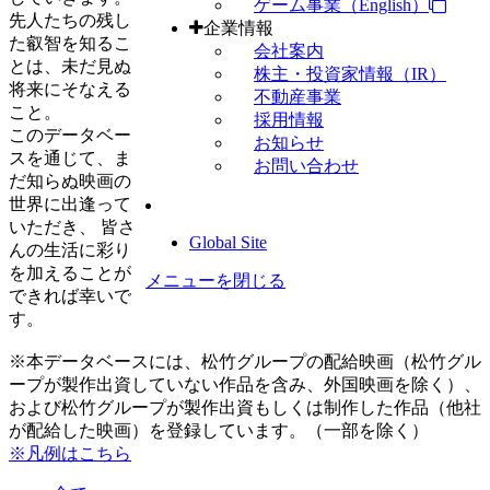
ゲーム事業（English）
先人たちの残し
企業情報
た叡智を知るこ
会社案内
とは、未だ見ぬ
株主・投資家情報（IR）
将来にそなえる
不動産事業
こと。
採用情報
このデータベー
お知らせ
スを通じて、ま
お問い合わせ
だ知らぬ映画の
世界に出逢って
いただき、 皆さ
Global Site
んの生活に彩り
を加えることが
メニューを閉じる
できれば幸いで
す。
※本データベースには、松竹グループの配給映画（松竹グル
ープが製作出資していない作品を含み、外国映画を除く）、
および松竹グループが製作出資もしくは制作した作品（他社
が配給した映画）を登録しています。（一部を除く）
※凡例はこちら