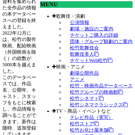
資料を集められ
MENU
た全作品の情報
の本データベー
歌舞伎・演劇
スへの登録を終
公演情報
えました。
劇場・施設のご案内
2022年12月に
チケットご購入の詳細
は、松竹の製作
団体・グループ観劇のご案内
映画、配給映画
松竹歌舞伎会
（外国映画を除
歌舞伎美人
く）の総数が
チケットWeb松竹
5000本を越えま
映画・アニメ
した。
劇場公開作品
このデータベー
アニメ
スでは、作品
松竹・映画作品データベース
名、公開年、キ
松竹グループの映画館
ャスト、スタッ
松竹シネマ＋
フをもとに検索
松竹シネマクラシックス
し、作品情報を
TV・商品・イベントなど
調べることがで
テレビ作品（実写）
きます。新作は
松竹ストア
随時、追加登録
松竹お化け屋本舗
していきます。