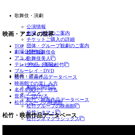
歌舞伎・演劇
公演情報
劇場・施設のご案内
映画・アニメの世界
チケットご購入の詳細
団体・グループ観劇のご案内
TOP
劇場公開作品
松竹歌舞伎会
アニメ
歌舞伎美人
テレビ作品（実写）
チケットWeb松竹
ブルーレイ・DVD
映画・アニメ
松竹・映画作品データベース
映画館での楽しみ方
劇場公開作品
名作を味わう・作る
アニメ
世界につながる
松竹・映画作品データベース
松竹グループの映画館
松竹グループの映画館
松竹シネマ＋
松竹・映画作品データベース
松竹シネマクラシックス
TV・商品・イベントなど