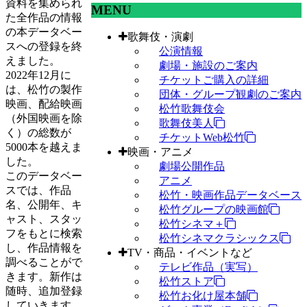
資料を集められ
MENU
た全作品の情報
の本データベー
歌舞伎・演劇
スへの登録を終
公演情報
えました。
劇場・施設のご案内
2022年12月に
チケットご購入の詳細
は、松竹の製作
団体・グループ観劇のご案内
映画、配給映画
松竹歌舞伎会
（外国映画を除
歌舞伎美人
く）の総数が
チケットWeb松竹
5000本を越えま
映画・アニメ
した。
劇場公開作品
このデータベー
アニメ
スでは、作品
松竹・映画作品データベース
名、公開年、キ
松竹グループの映画館
ャスト、スタッ
松竹シネマ＋
フをもとに検索
松竹シネマクラシックス
し、作品情報を
TV・商品・イベントなど
調べることがで
テレビ作品（実写）
きます。新作は
松竹ストア
随時、追加登録
松竹お化け屋本舗
していきます。