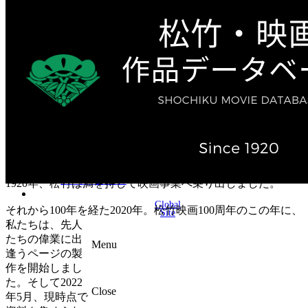
テレビ作品（実写）
松竹ストア（通販サイト）
松竹お化け屋本舗
ゲーム事業（English）
企業情報
会社案内
株主・投資家情報（IR）
不動産事業
採用情報
お知らせ
お問い合わせ
1920年、松竹は満を持して映画事業へ乗り出しました。
Global
それから100年を経た2020年。松竹映画100周年のこの年に、
Site
私たちは、先人
たちの偉業に出
Menu
逢うページの製
作を開始しまし
た。そして2022
Close
年5月、現時点で