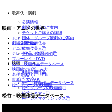
歌舞伎・演劇
公演情報
劇場・施設のご案内
映画・アニメの世界
チケットご購入の詳細
団体・グループ観劇のご案内
TOP
劇場公開作品
松竹歌舞伎会
アニメ
歌舞伎美人
テレビ作品（実写）
チケットWeb松竹
ブルーレイ・DVD
映画・アニメ
松竹・映画作品データベース
映画館での楽しみ方
劇場公開作品
名作を味わう・作る
アニメ
世界につながる
松竹・映画作品データベース
松竹グループの映画館
松竹グループの映画館
松竹シネマ＋
松竹・映画作品データベース
松竹シネマクラシックス
TV・商品・イベントなど