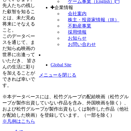
ゲーム事業（English）
先人たちの残し
企業情報
た叡智を知るこ
会社案内
とは、未だ見ぬ
株主・投資家情報（IR）
将来にそなえる
不動産事業
こと。
採用情報
このデータベー
お知らせ
スを通じて、ま
お問い合わせ
だ知らぬ映画の
世界に出逢って
いただき、 皆さ
Global Site
んの生活に彩り
を加えることが
メニューを閉じる
できれば幸いで
す。
※本データベースには、松竹グループの配給映画（松竹グル
ープが製作出資していない作品を含み、外国映画を除く）、
および松竹グループが製作出資もしくは制作した作品（他社
が配給した映画）を登録しています。（一部を除く）
※凡例はこちら