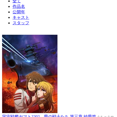
全て
作品名
公開年
キャスト
スタッフ
宇宙戦艦ヤマト2202 愛の戦士たち 第三章 純愛篇
うちゅうせ