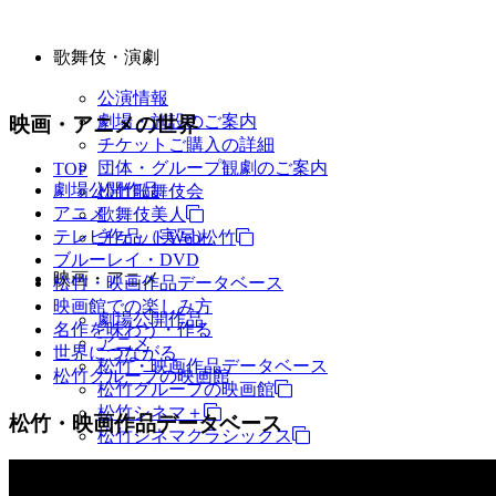
歌舞伎・演劇
公演情報
劇場・施設のご案内
映画・アニメの世界
チケットご購入の詳細
団体・グループ観劇のご案内
TOP
劇場公開作品
松竹歌舞伎会
アニメ
歌舞伎美人
テレビ作品（実写）
チケットWeb松竹
ブルーレイ・DVD
映画・アニメ
松竹・映画作品データベース
映画館での楽しみ方
劇場公開作品
名作を味わう・作る
アニメ
世界につながる
松竹・映画作品データベース
松竹グループの映画館
松竹グループの映画館
松竹シネマ＋
松竹・映画作品データベース
松竹シネマクラシックス
TV・商品・イベントなど