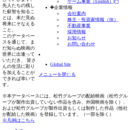
ゲーム事業（English）
先人たちの残し
企業情報
た叡智を知るこ
会社案内
とは、未だ見ぬ
株主・投資家情報（IR）
将来にそなえる
不動産事業
こと。
採用情報
このデータベー
お知らせ
スを通じて、ま
お問い合わせ
だ知らぬ映画の
世界に出逢って
いただき、 皆さ
Global Site
んの生活に彩り
を加えることが
メニューを閉じる
できれば幸いで
す。
※本データベースには、松竹グループの配給映画（松竹グル
ープが製作出資していない作品を含み、外国映画を除く）、
および松竹グループが製作出資もしくは制作した作品（他社
が配給した映画）を登録しています。（一部を除く）
※凡例はこちら