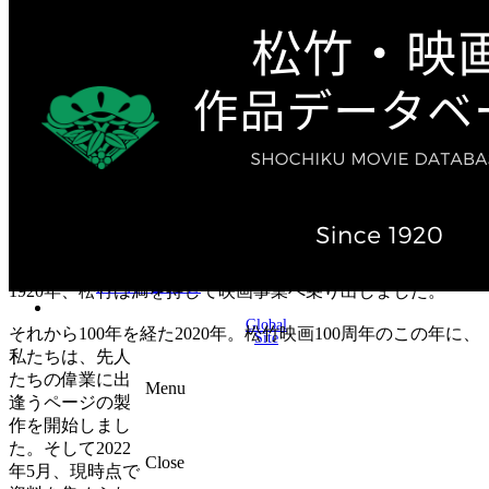
テレビ作品（実写）
松竹ストア（通販サイト）
松竹お化け屋本舗
ゲーム事業（English）
企業情報
会社案内
株主・投資家情報（IR）
不動産事業
採用情報
お知らせ
お問い合わせ
1920年、松竹は満を持して映画事業へ乗り出しました。
Global
それから100年を経た2020年。松竹映画100周年のこの年に、
Site
私たちは、先人
たちの偉業に出
Menu
逢うページの製
作を開始しまし
た。そして2022
Close
年5月、現時点で