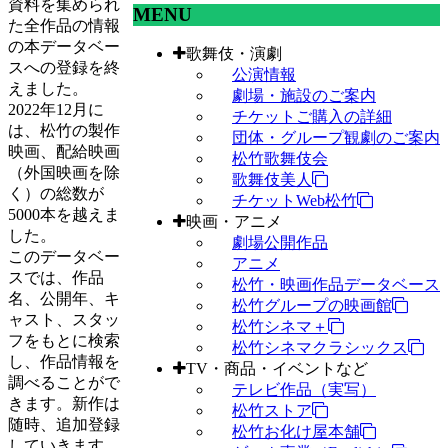
資料を集められ
MENU
た全作品の情報
の本データベー
歌舞伎・演劇
スへの登録を終
公演情報
えました。
劇場・施設のご案内
2022年12月に
チケットご購入の詳細
は、松竹の製作
団体・グループ観劇のご案内
映画、配給映画
松竹歌舞伎会
（外国映画を除
歌舞伎美人
く）の総数が
チケットWeb松竹
5000本を越えま
映画・アニメ
した。
劇場公開作品
このデータベー
アニメ
スでは、作品
松竹・映画作品データベース
名、公開年、キ
松竹グループの映画館
ャスト、スタッ
松竹シネマ＋
フをもとに検索
松竹シネマクラシックス
し、作品情報を
TV・商品・イベントなど
調べることがで
テレビ作品（実写）
きます。新作は
松竹ストア
随時、追加登録
松竹お化け屋本舗
していきます。