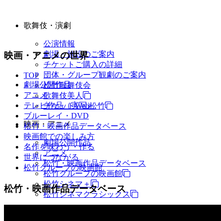
歌舞伎・演劇
公演情報
劇場・施設のご案内
映画・アニメの世界
チケットご購入の詳細
団体・グループ観劇のご案内
TOP
劇場公開作品
松竹歌舞伎会
アニメ
歌舞伎美人
テレビ作品（実写）
チケットWeb松竹
ブルーレイ・DVD
映画・アニメ
松竹・映画作品データベース
映画館での楽しみ方
劇場公開作品
名作を味わう・作る
アニメ
世界につながる
松竹・映画作品データベース
松竹グループの映画館
松竹グループの映画館
松竹シネマ＋
松竹・映画作品データベース
松竹シネマクラシックス
TV・商品・イベントなど