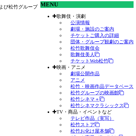
MENU
よび松竹グループ
歌舞伎・演劇
公演情報
劇場・施設のご案内
チケットご購入の詳細
団体・グループ観劇のご案内
松竹歌舞伎会
歌舞伎美人
チケットWeb松竹
映画・アニメ
劇場公開作品
アニメ
松竹・映画作品データベース
松竹グループの映画館
松竹シネマ＋
松竹シネマクラシックス
TV・商品・イベントなど
テレビ作品（実写）
松竹ストア
松竹お化け屋本舗