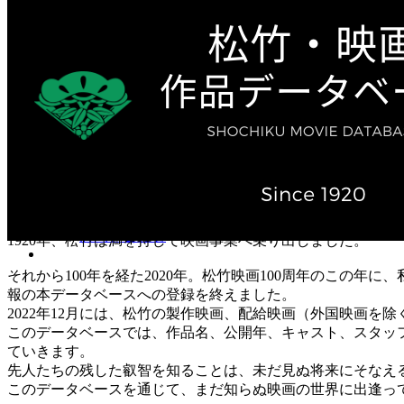
テレビ作品（実写）
松竹ストア（通販サイト）
松竹お化け屋本舗
ゲーム事業（English）
企業情報
会社案内
株主・投資家情報（IR）
不動産事業
採用情報
お知らせ
お問い合わせ
1920年、松竹は満を持して映画事業へ乗り出しました。
それから100年を経た2020年。松竹映画100周年のこの年
報の本データベースへの登録を終えました。
2022年12月には、松竹の製作映画、配給映画（外国映画を除
このデータベースでは、作品名、公開年、キャスト、スタッ
ていきます。
先人たちの残した叡智を知ることは、未だ見ぬ将来にそなえ
このデータベースを通じて、まだ知らぬ映画の世界に出逢っ