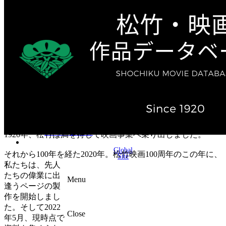
テレビ作品（実写）
松竹ストア（通販サイト）
松竹お化け屋本舗
ゲーム事業（English）
企業情報
会社案内
株主・投資家情報（IR）
不動産事業
採用情報
お知らせ
お問い合わせ
1920年、松竹は満を持して映画事業へ乗り出しました。
Global
それから100年を経た2020年。松竹映画100周年のこの年に、
Site
私たちは、先人
たちの偉業に出
Menu
逢うページの製
作を開始しまし
た。そして2022
Close
年5月、現時点で