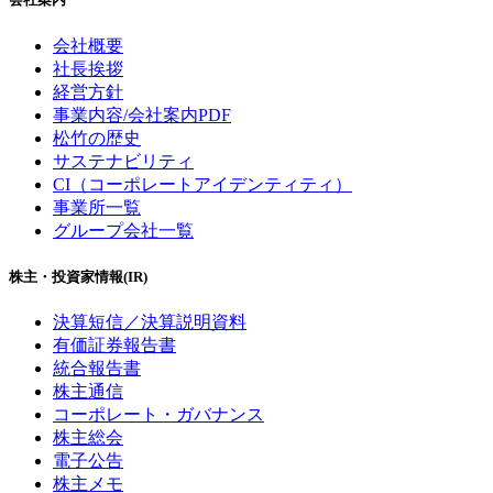
会社概要
社長挨拶
経営方針
事業内容/会社案内PDF
松竹の歴史
サステナビリティ
CI（コーポレートアイデンティティ）
事業所一覧
グループ会社一覧
株主・投資家情報(IR)
決算短信／決算説明資料
有価証券報告書
統合報告書
株主通信
コーポレート・ガバナンス
株主総会
電子公告
株主メモ