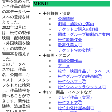
資料を集められ
MENU
た全作品の情報
の本データベー
歌舞伎・演劇
スへの登録を終
公演情報
えました。
劇場・施設のご案内
2022年12月に
チケットご購入の詳細
は、松竹の製作
団体・グループ観劇のご案内
映画、配給映画
松竹歌舞伎会
（外国映画を除
歌舞伎美人
く）の総数が
チケットWeb松竹
5000本を越えま
映画・アニメ
した。
劇場公開作品
このデータベー
アニメ
スでは、作品
松竹・映画作品データベース
名、公開年、キ
松竹グループの映画館
ャスト、スタッ
松竹シネマ＋
フをもとに検索
松竹シネマクラシックス
し、作品情報を
TV・商品・イベントなど
調べることがで
テレビ作品（実写）
きます。新作は
松竹ストア
随時、追加登録
松竹お化け屋本舗
していきます。