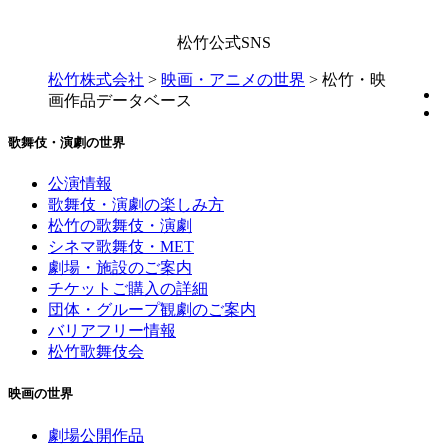
松竹公式SNS
松竹株式会社
>
映画・アニメの世界
>
松竹・映
画作品データベース
歌舞伎・演劇の世界
公演情報
歌舞伎・演劇の楽しみ方
松竹の歌舞伎・演劇
シネマ歌舞伎・MET
劇場・施設のご案内
チケットご購入の詳細
団体・グループ観劇のご案内
バリアフリー情報
松竹歌舞伎会
映画の世界
劇場公開作品