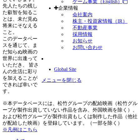
ゲーム事業（English）
先人たちの残し
企業情報
た叡智を知るこ
会社案内
とは、未だ見ぬ
株主・投資家情報（IR）
将来にそなえる
不動産事業
こと。
採用情報
このデータベー
お知らせ
スを通じて、ま
お問い合わせ
だ知らぬ映画の
世界に出逢って
いただき、 皆さ
Global Site
んの生活に彩り
を加えることが
メニューを閉じる
できれば幸いで
す。
※本データベースには、松竹グループの配給映画（松竹グル
ープが製作出資していない作品を含み、外国映画を除く）、
および松竹グループが製作出資もしくは制作した作品（他社
が配給した映画）を登録しています。（一部を除く）
※凡例はこちら