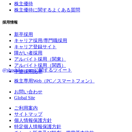
株主優待
株主優待に関するよくある質問
採用情報
新卒採用
キャリア採用/専門職採用
キャリア登録サイト
障がい者採用
アルバイト採用（関東）
アルバイト採用（関西）
@shochiku_corpに関するツイート
中途採用比率
株主専用Web（PC／スマートフォン）
お問い合わせ
Global Site
ご利用案内
サイトマップ
個人情報保護方針
特定個人情報保護方針