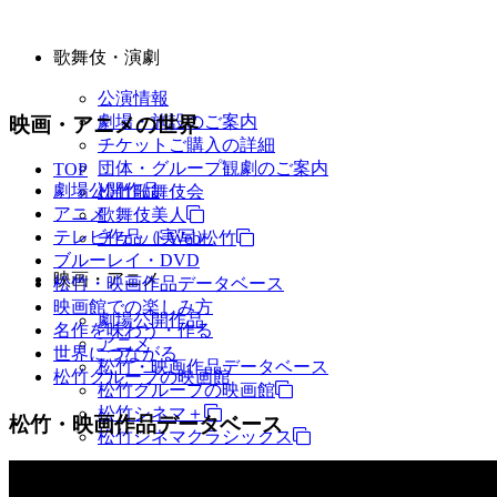
歌舞伎・演劇
公演情報
劇場・施設のご案内
映画・アニメの世界
チケットご購入の詳細
団体・グループ観劇のご案内
TOP
劇場公開作品
松竹歌舞伎会
アニメ
歌舞伎美人
テレビ作品（実写）
チケットWeb松竹
ブルーレイ・DVD
映画・アニメ
松竹・映画作品データベース
映画館での楽しみ方
劇場公開作品
名作を味わう・作る
アニメ
世界につながる
松竹・映画作品データベース
松竹グループの映画館
松竹グループの映画館
松竹シネマ＋
松竹・映画作品データベース
松竹シネマクラシックス
TV・商品・イベントなど