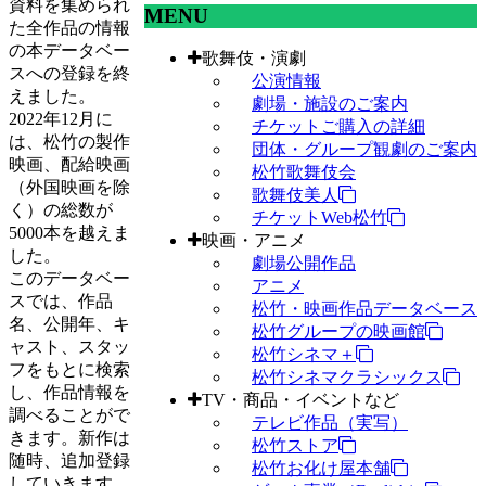
資料を集められ
MENU
た全作品の情報
の本データベー
歌舞伎・演劇
スへの登録を終
公演情報
えました。
劇場・施設のご案内
2022年12月に
チケットご購入の詳細
は、松竹の製作
団体・グループ観劇のご案内
映画、配給映画
松竹歌舞伎会
（外国映画を除
歌舞伎美人
く）の総数が
チケットWeb松竹
5000本を越えま
映画・アニメ
した。
劇場公開作品
このデータベー
アニメ
スでは、作品
松竹・映画作品データベース
名、公開年、キ
松竹グループの映画館
ャスト、スタッ
松竹シネマ＋
フをもとに検索
松竹シネマクラシックス
し、作品情報を
TV・商品・イベントなど
調べることがで
テレビ作品（実写）
きます。新作は
松竹ストア
随時、追加登録
松竹お化け屋本舗
していきます。