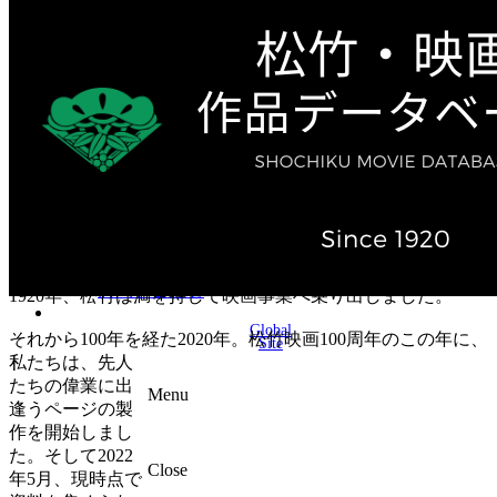
テレビ作品（実写）
松竹ストア（通販サイト）
松竹お化け屋本舗
ゲーム事業（English）
企業情報
会社案内
株主・投資家情報（IR）
不動産事業
採用情報
お知らせ
お問い合わせ
1920年、松竹は満を持して映画事業へ乗り出しました。
Global
それから100年を経た2020年。松竹映画100周年のこの年に、
Site
私たちは、先人
たちの偉業に出
Menu
逢うページの製
作を開始しまし
た。そして2022
Close
年5月、現時点で