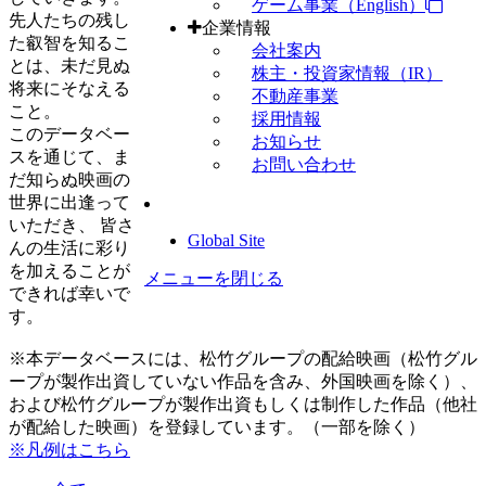
ゲーム事業（English）
先人たちの残し
企業情報
た叡智を知るこ
会社案内
とは、未だ見ぬ
株主・投資家情報（IR）
将来にそなえる
不動産事業
こと。
採用情報
このデータベー
お知らせ
スを通じて、ま
お問い合わせ
だ知らぬ映画の
世界に出逢って
いただき、 皆さ
Global Site
んの生活に彩り
を加えることが
メニューを閉じる
できれば幸いで
す。
※本データベースには、松竹グループの配給映画（松竹グル
ープが製作出資していない作品を含み、外国映画を除く）、
および松竹グループが製作出資もしくは制作した作品（他社
が配給した映画）を登録しています。（一部を除く）
※凡例はこちら