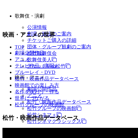
歌舞伎・演劇
公演情報
劇場・施設のご案内
映画・アニメの世界
チケットご購入の詳細
団体・グループ観劇のご案内
TOP
劇場公開作品
松竹歌舞伎会
アニメ
歌舞伎美人
テレビ作品（実写）
チケットWeb松竹
ブルーレイ・DVD
映画・アニメ
松竹・映画作品データベース
映画館での楽しみ方
劇場公開作品
名作を味わう・作る
アニメ
世界につながる
松竹・映画作品データベース
松竹グループの映画館
松竹グループの映画館
松竹シネマ＋
松竹・映画作品データベース
松竹シネマクラシックス
TV・商品・イベントなど