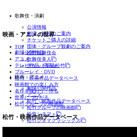
歌舞伎・演劇
公演情報
劇場・施設のご案内
映画・アニメの世界
チケットご購入の詳細
団体・グループ観劇のご案内
TOP
劇場公開作品
松竹歌舞伎会
アニメ
歌舞伎美人
テレビ作品（実写）
チケットWeb松竹
ブルーレイ・DVD
映画・アニメ
松竹・映画作品データベース
映画館での楽しみ方
劇場公開作品
名作を味わう・作る
アニメ
世界につながる
松竹・映画作品データベース
松竹グループの映画館
松竹グループの映画館
松竹シネマ＋
松竹・映画作品データベース
松竹シネマクラシックス
TV・商品・イベントなど