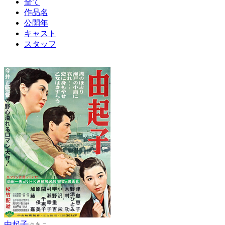
全て
作品名
公開年
キャスト
スタッフ
由起子
ゆきこ