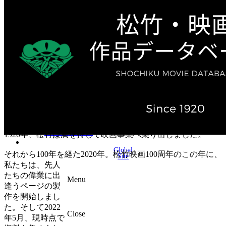
テレビ作品（実写）
松竹ストア（通販サイト）
松竹お化け屋本舗
ゲーム事業（English）
企業情報
会社案内
株主・投資家情報（IR）
不動産事業
採用情報
お知らせ
お問い合わせ
1920年、松竹は満を持して映画事業へ乗り出しました。
Global
それから100年を経た2020年。松竹映画100周年のこの年に、
Site
私たちは、先人
たちの偉業に出
Menu
逢うページの製
作を開始しまし
た。そして2022
Close
年5月、現時点で