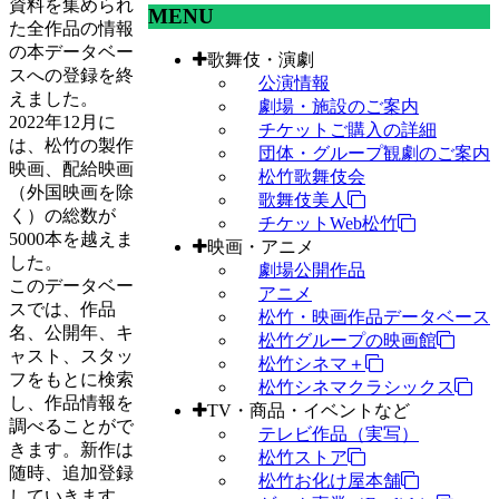
資料を集められ
MENU
た全作品の情報
の本データベー
歌舞伎・演劇
スへの登録を終
公演情報
えました。
劇場・施設のご案内
2022年12月に
チケットご購入の詳細
は、松竹の製作
団体・グループ観劇のご案内
映画、配給映画
松竹歌舞伎会
（外国映画を除
歌舞伎美人
く）の総数が
チケットWeb松竹
5000本を越えま
映画・アニメ
した。
劇場公開作品
このデータベー
アニメ
スでは、作品
松竹・映画作品データベース
名、公開年、キ
松竹グループの映画館
ャスト、スタッ
松竹シネマ＋
フをもとに検索
松竹シネマクラシックス
し、作品情報を
TV・商品・イベントなど
調べることがで
テレビ作品（実写）
きます。新作は
松竹ストア
随時、追加登録
松竹お化け屋本舗
していきます。