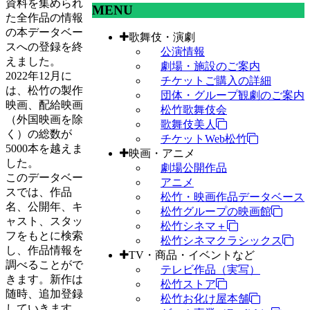
資料を集められ
MENU
た全作品の情報
の本データベー
歌舞伎・演劇
スへの登録を終
公演情報
えました。
劇場・施設のご案内
2022年12月に
チケットご購入の詳細
は、松竹の製作
団体・グループ観劇のご案内
映画、配給映画
松竹歌舞伎会
（外国映画を除
歌舞伎美人
く）の総数が
チケットWeb松竹
5000本を越えま
映画・アニメ
した。
劇場公開作品
このデータベー
アニメ
スでは、作品
松竹・映画作品データベース
名、公開年、キ
松竹グループの映画館
ャスト、スタッ
松竹シネマ＋
フをもとに検索
松竹シネマクラシックス
し、作品情報を
TV・商品・イベントなど
調べることがで
テレビ作品（実写）
きます。新作は
松竹ストア
随時、追加登録
松竹お化け屋本舗
していきます。