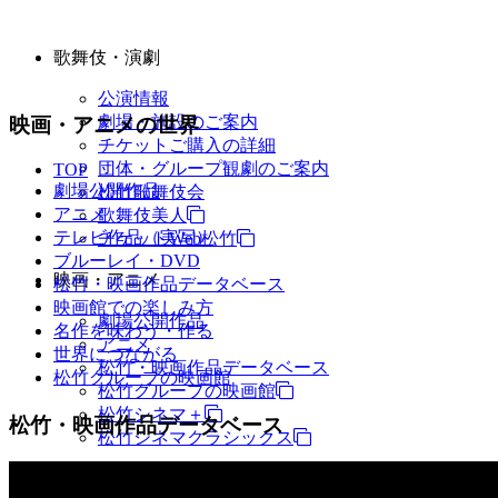
歌舞伎・演劇
公演情報
劇場・施設のご案内
映画・アニメの世界
チケットご購入の詳細
団体・グループ観劇のご案内
TOP
劇場公開作品
松竹歌舞伎会
アニメ
歌舞伎美人
テレビ作品（実写）
チケットWeb松竹
ブルーレイ・DVD
映画・アニメ
松竹・映画作品データベース
映画館での楽しみ方
劇場公開作品
名作を味わう・作る
アニメ
世界につながる
松竹・映画作品データベース
松竹グループの映画館
松竹グループの映画館
松竹シネマ＋
松竹・映画作品データベース
松竹シネマクラシックス
TV・商品・イベントなど