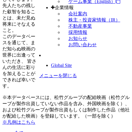
ゲーム事業（English）
先人たちの残し
企業情報
た叡智を知るこ
会社案内
とは、未だ見ぬ
株主・投資家情報（IR）
将来にそなえる
不動産事業
こと。
採用情報
このデータベー
お知らせ
スを通じて、ま
お問い合わせ
だ知らぬ映画の
世界に出逢って
いただき、 皆さ
Global Site
んの生活に彩り
を加えることが
メニューを閉じる
できれば幸いで
す。
※本データベースには、松竹グループの配給映画（松竹グル
ープが製作出資していない作品を含み、外国映画を除く）、
および松竹グループが製作出資もしくは制作した作品（他社
が配給した映画）を登録しています。（一部を除く）
※凡例はこちら