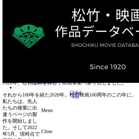
テレビ作品（実写）
松竹ストア（通販サイト）
松竹お化け屋本舗
ゲーム事業（English）
企業情報
会社案内
株主・投資家情報（IR）
不動産事業
採用情報
お知らせ
お問い合わせ
1920年、松竹は満を持して映画事業へ乗り出しました。
Global
それから100年を経た2020年。松竹映画100周年のこの年に、
Site
私たちは、先人
たちの偉業に出
Menu
逢うページの製
作を開始しまし
た。そして2022
Close
年5月、現時点で