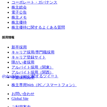
コーポレート・ガバナンス
株主総会
電子公告
株主メモ
株主優待
株主優待に関するよくある質問
採用情報
新卒採用
キャリア採用/専門職採用
キャリア登録サイト
障がい者採用
アルバイト採用（関東）
アルバイト採用（関西）
@shochiku_corpに関するツイート
中途採用比率
株主専用Web（PC／スマートフォン）
お問い合わせ
Global Site
ご利用案内