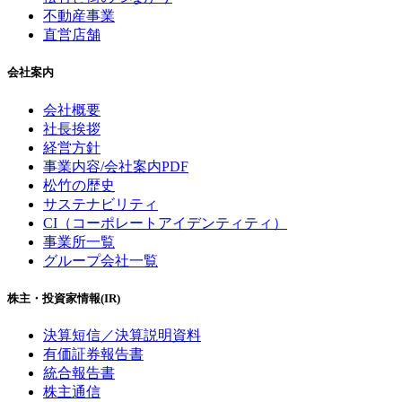
不動産事業
直営店舗
会社案内
会社概要
社長挨拶
経営方針
事業内容/会社案内PDF
松竹の歴史
サステナビリティ
CI（コーポレートアイデンティティ）
事業所一覧
グループ会社一覧
株主・投資家情報(IR)
決算短信／決算説明資料
有価証券報告書
統合報告書
株主通信