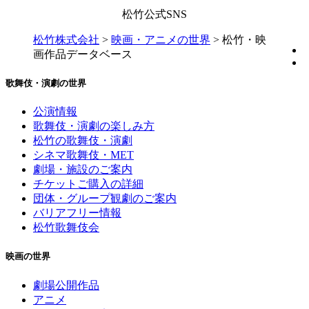
松竹公式SNS
松竹株式会社
>
映画・アニメの世界
>
松竹・映
画作品データベース
歌舞伎・演劇の世界
公演情報
歌舞伎・演劇の楽しみ方
松竹の歌舞伎・演劇
シネマ歌舞伎・MET
劇場・施設のご案内
チケットご購入の詳細
団体・グループ観劇のご案内
バリアフリー情報
松竹歌舞伎会
映画の世界
劇場公開作品
アニメ