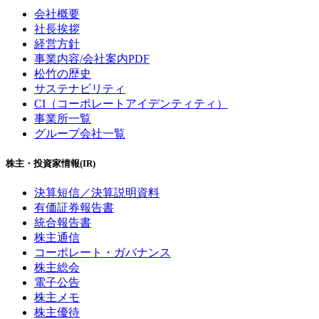
会社概要
社長挨拶
経営方針
事業内容/会社案内PDF
松竹の歴史
サステナビリティ
CI（コーポレートアイデンティティ）
事業所一覧
グループ会社一覧
株主・投資家情報(IR)
決算短信／決算説明資料
有価証券報告書
統合報告書
株主通信
コーポレート・ガバナンス
株主総会
電子公告
株主メモ
株主優待