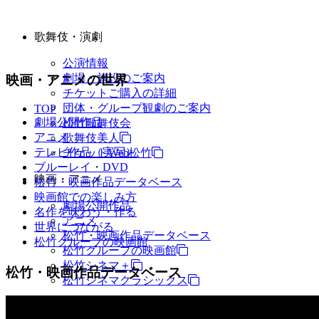
歌舞伎・演劇
公演情報
劇場・施設のご案内
映画・アニメの世界
チケットご購入の詳細
団体・グループ観劇のご案内
TOP
劇場公開作品
松竹歌舞伎会
アニメ
歌舞伎美人
テレビ作品（実写）
チケットWeb松竹
ブルーレイ・DVD
映画・アニメ
松竹・映画作品データベース
映画館での楽しみ方
劇場公開作品
名作を味わう・作る
アニメ
世界につながる
松竹・映画作品データベース
松竹グループの映画館
松竹グループの映画館
松竹シネマ＋
松竹・映画作品データベース
松竹シネマクラシックス
TV・商品・イベントなど