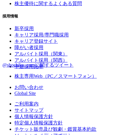
株主優待に関するよくある質問
採用情報
新卒採用
キャリア採用/専門職採用
キャリア登録サイト
障がい者採用
アルバイト採用（関東）
アルバイト採用（関西）
@shochiku_corpに関するツイート
中途採用比率
株主専用Web（PC／スマートフォン）
お問い合わせ
Global Site
ご利用案内
サイトマップ
個人情報保護方針
特定個人情報保護方針
チケット販売及び観劇・鑑賞基本約款