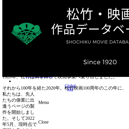
テレビ作品（実写）
松竹ストア（通販サイト）
松竹お化け屋本舗
ゲーム事業（English）
企業情報
会社案内
株主・投資家情報（IR）
不動産事業
採用情報
お知らせ
お問い合わせ
1920年、松竹は満を持して映画事業へ乗り出しました。
Global
それから100年を経た2020年。松竹映画100周年のこの年に、
Site
私たちは、先人
たちの偉業に出
Menu
逢うページの製
作を開始しまし
た。そして2022
Close
年5月、現時点で