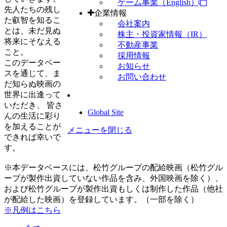
ゲーム事業（English）
先人たちの残し
企業情報
た叡智を知るこ
会社案内
とは、未だ見ぬ
株主・投資家情報（IR）
将来にそなえる
不動産事業
こと。
採用情報
このデータベー
お知らせ
スを通じて、ま
お問い合わせ
だ知らぬ映画の
世界に出逢って
いただき、 皆さ
Global Site
んの生活に彩り
を加えることが
メニューを閉じる
できれば幸いで
す。
※本データベースには、松竹グループの配給映画（松竹グル
ープが製作出資していない作品を含み、外国映画を除く）、
および松竹グループが製作出資もしくは制作した作品（他社
が配給した映画）を登録しています。（一部を除く）
※凡例はこちら