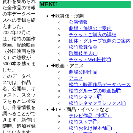
資料を集められ
MENU
た全作品の情報
の本データベー
歌舞伎・演劇
スへの登録を終
公演情報
えました。
劇場・施設のご案内
2022年12月に
チケットご購入の詳細
は、松竹の製作
団体・グループ観劇のご案内
映画、配給映画
松竹歌舞伎会
（外国映画を除
歌舞伎美人
く）の総数が
チケットWeb松竹
5000本を越えま
映画・アニメ
した。
劇場公開作品
このデータベー
アニメ
スでは、作品
松竹・映画作品データベース
名、公開年、キ
松竹グループの映画館
ャスト、スタッ
松竹シネマ＋
フをもとに検索
松竹シネマクラシックス
し、作品情報を
TV・商品・イベントなど
調べることがで
テレビ作品（実写）
きます。新作は
松竹ストア
随時、追加登録
松竹お化け屋本舗
していきます。