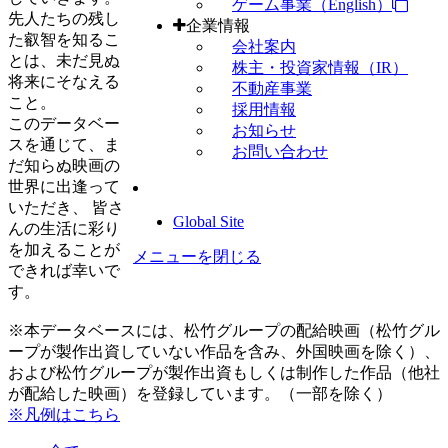
ゲーム事業（English）
先人たちの残し
企業情報
た叡智を知るこ
会社案内
とは、未だ見ぬ
株主・投資家情報（IR）
将来にそなえる
不動産事業
こと。
採用情報
このデータベー
お知らせ
スを通じて、ま
お問い合わせ
だ知らぬ映画の
世界に出逢って
いただき、 皆さ
Global Site
んの生活に彩り
を加えることが
メニューを閉じる
できれば幸いで
す。
※本データベースには、松竹グループの配給映画（松竹グル
ープが製作出資していない作品を含み、外国映画を除く）、
および松竹グループが製作出資もしくは制作した作品（他社
が配給した映画）を登録しています。（一部を除く）
※凡例はこちら