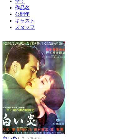
全て
作品名
公開年
キャスト
スタッフ
白い炎
しろいほのお