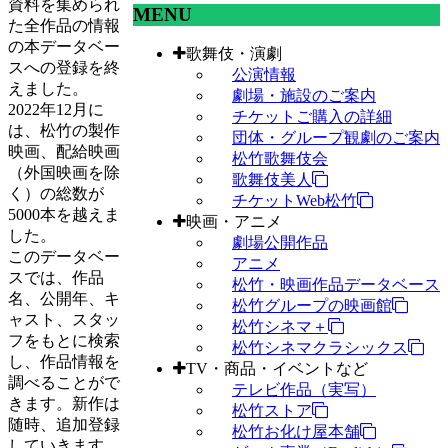
資料を集められ
MENU
た全作品の情報
の本データベー
歌舞伎・演劇
スへの登録を終
公演情報
えました。
劇場・施設のご案内
2022年12月に
チケットご購入の詳細
は、松竹の製作
団体・グループ観劇のご案内
映画、配給映画
松竹歌舞伎会
（外国映画を除
歌舞伎美人
く）の総数が
チケットWeb松竹
5000本を越えま
映画・アニメ
した。
劇場公開作品
このデータベー
アニメ
スでは、作品
松竹・映画作品データベース
名、公開年、キ
松竹グループの映画館
ャスト、スタッ
松竹シネマ＋
フをもとに検索
松竹シネマクラシックス
し、作品情報を
TV・商品・イベントなど
調べることがで
テレビ作品（実写）
きます。新作は
松竹ストア
随時、追加登録
松竹お化け屋本舗
していきます。