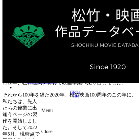
テレビ作品（実写）
松竹ストア（通販サイト）
松竹お化け屋本舗
ゲーム事業（English）
企業情報
会社案内
株主・投資家情報（IR）
不動産事業
採用情報
お知らせ
お問い合わせ
1920年、松竹は満を持して映画事業へ乗り出しました。
Global
それから100年を経た2020年。松竹映画100周年のこの年に、
Site
私たちは、先人
たちの偉業に出
Menu
逢うページの製
作を開始しまし
た。そして2022
Close
年5月、現時点で