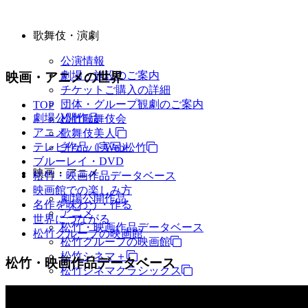
歌舞伎・演劇
公演情報
劇場・施設のご案内
映画・アニメの世界
チケットご購入の詳細
団体・グループ観劇のご案内
TOP
劇場公開作品
松竹歌舞伎会
アニメ
歌舞伎美人
テレビ作品（実写）
チケットWeb松竹
ブルーレイ・DVD
映画・アニメ
松竹・映画作品データベース
映画館での楽しみ方
劇場公開作品
名作を味わう・作る
アニメ
世界につながる
松竹・映画作品データベース
松竹グループの映画館
松竹グループの映画館
松竹シネマ＋
松竹・映画作品データベース
松竹シネマクラシックス
TV・商品・イベントなど