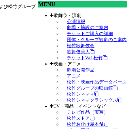
MENU
よび松竹グループ
歌舞伎・演劇
公演情報
劇場・施設のご案内
チケットご購入の詳細
団体・グループ観劇のご案内
松竹歌舞伎会
歌舞伎美人
チケットWeb松竹
映画・アニメ
劇場公開作品
アニメ
松竹・映画作品データベース
松竹グループの映画館
松竹シネマ＋
松竹シネマクラシックス
TV・商品・イベントなど
テレビ作品（実写）
松竹ストア
松竹お化け屋本舗