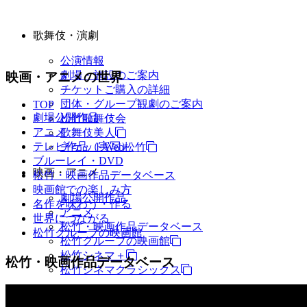
歌舞伎・演劇
公演情報
劇場・施設のご案内
映画・アニメの世界
チケットご購入の詳細
団体・グループ観劇のご案内
TOP
劇場公開作品
松竹歌舞伎会
アニメ
歌舞伎美人
テレビ作品（実写）
チケットWeb松竹
ブルーレイ・DVD
映画・アニメ
松竹・映画作品データベース
映画館での楽しみ方
劇場公開作品
名作を味わう・作る
アニメ
世界につながる
松竹・映画作品データベース
松竹グループの映画館
松竹グループの映画館
松竹シネマ＋
松竹・映画作品データベース
松竹シネマクラシックス
TV・商品・イベントなど