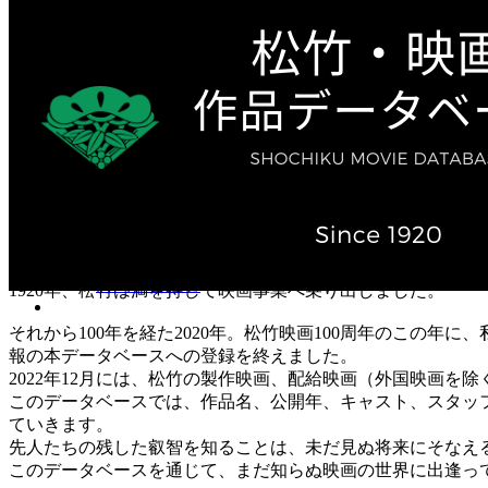
テレビ作品（実写）
松竹ストア（通販サイト）
松竹お化け屋本舗
ゲーム事業（English）
企業情報
会社案内
株主・投資家情報（IR）
不動産事業
採用情報
お知らせ
お問い合わせ
1920年、松竹は満を持して映画事業へ乗り出しました。
それから100年を経た2020年。松竹映画100周年のこの年
報の本データベースへの登録を終えました。
2022年12月には、松竹の製作映画、配給映画（外国映画を除
このデータベースでは、作品名、公開年、キャスト、スタッ
ていきます。
先人たちの残した叡智を知ることは、未だ見ぬ将来にそなえ
このデータベースを通じて、まだ知らぬ映画の世界に出逢っ