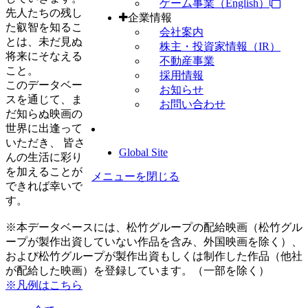
ゲーム事業（English）
先人たちの残し
企業情報
た叡智を知るこ
会社案内
とは、未だ見ぬ
株主・投資家情報（IR）
将来にそなえる
不動産事業
こと。
採用情報
このデータベー
お知らせ
スを通じて、ま
お問い合わせ
だ知らぬ映画の
世界に出逢って
いただき、 皆さ
Global Site
んの生活に彩り
を加えることが
メニューを閉じる
できれば幸いで
す。
※本データベースには、松竹グループの配給映画（松竹グル
ープが製作出資していない作品を含み、外国映画を除く）、
および松竹グループが製作出資もしくは制作した作品（他社
が配給した映画）を登録しています。（一部を除く）
※凡例はこちら