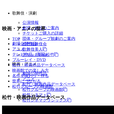
歌舞伎・演劇
公演情報
劇場・施設のご案内
映画・アニメの世界
チケットご購入の詳細
団体・グループ観劇のご案内
TOP
劇場公開作品
松竹歌舞伎会
アニメ
歌舞伎美人
テレビ作品（実写）
チケットWeb松竹
ブルーレイ・DVD
映画・アニメ
松竹・映画作品データベース
映画館での楽しみ方
劇場公開作品
名作を味わう・作る
アニメ
世界につながる
松竹・映画作品データベース
松竹グループの映画館
松竹グループの映画館
松竹シネマ＋
松竹・映画作品データベース
松竹シネマクラシックス
TV・商品・イベントなど