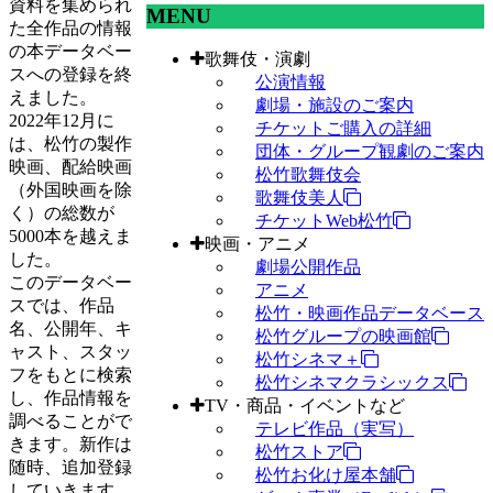
資料を集められ
MENU
た全作品の情報
の本データベー
歌舞伎・演劇
スへの登録を終
公演情報
えました。
劇場・施設のご案内
2022年12月に
チケットご購入の詳細
は、松竹の製作
団体・グループ観劇のご案内
映画、配給映画
松竹歌舞伎会
（外国映画を除
歌舞伎美人
く）の総数が
チケットWeb松竹
5000本を越えま
映画・アニメ
した。
劇場公開作品
このデータベー
アニメ
スでは、作品
松竹・映画作品データベース
名、公開年、キ
松竹グループの映画館
ャスト、スタッ
松竹シネマ＋
フをもとに検索
松竹シネマクラシックス
し、作品情報を
TV・商品・イベントなど
調べることがで
テレビ作品（実写）
きます。新作は
松竹ストア
随時、追加登録
松竹お化け屋本舗
していきます。