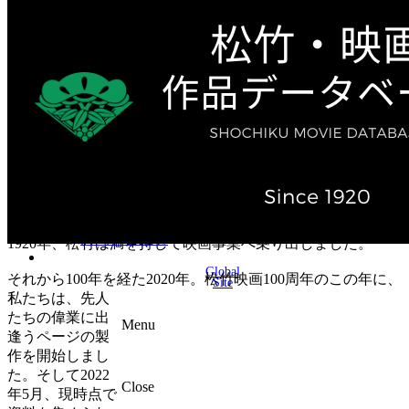
テレビ作品（実写）
松竹ストア（通販サイト）
松竹お化け屋本舗
ゲーム事業（English）
企業情報
会社案内
株主・投資家情報（IR）
不動産事業
採用情報
お知らせ
お問い合わせ
1920年、松竹は満を持して映画事業へ乗り出しました。
Global
それから100年を経た2020年。松竹映画100周年のこの年に、
Site
私たちは、先人
たちの偉業に出
Menu
逢うページの製
作を開始しまし
た。そして2022
Close
年5月、現時点で