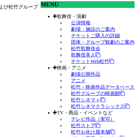
MENU
よび松竹グループ
歌舞伎・演劇
公演情報
劇場・施設のご案内
チケットご購入の詳細
団体・グループ観劇のご案内
松竹歌舞伎会
歌舞伎美人
チケットWeb松竹
映画・アニメ
劇場公開作品
アニメ
松竹・映画作品データベース
松竹グループの映画館
松竹シネマ＋
松竹シネマクラシックス
TV・商品・イベントなど
テレビ作品（実写）
松竹ストア
松竹お化け屋本舗