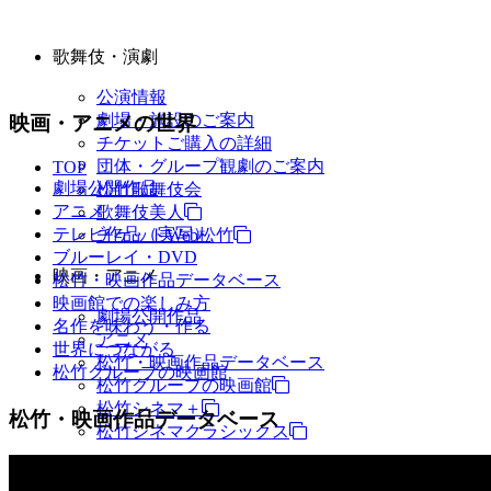
歌舞伎・演劇
公演情報
劇場・施設のご案内
映画・アニメの世界
チケットご購入の詳細
団体・グループ観劇のご案内
TOP
劇場公開作品
松竹歌舞伎会
アニメ
歌舞伎美人
テレビ作品（実写）
チケットWeb松竹
ブルーレイ・DVD
映画・アニメ
松竹・映画作品データベース
映画館での楽しみ方
劇場公開作品
名作を味わう・作る
アニメ
世界につながる
松竹・映画作品データベース
松竹グループの映画館
松竹グループの映画館
松竹シネマ＋
松竹・映画作品データベース
松竹シネマクラシックス
TV・商品・イベントなど