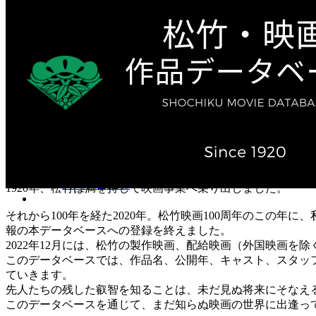
テレビ作品（実写）
松竹ストア（通販サイト）
松竹お化け屋本舗
ゲーム事業（English）
企業情報
会社案内
株主・投資家情報（IR）
不動産事業
採用情報
お知らせ
お問い合わせ
1920年、松竹は満を持して映画事業へ乗り出しました。
それから100年を経た2020年。松竹映画100周年のこの年
報の本データベースへの登録を終えました。
2022年12月には、松竹の製作映画、配給映画（外国映画を除
このデータベースでは、作品名、公開年、キャスト、スタッ
ていきます。
先人たちの残した叡智を知ることは、未だ見ぬ将来にそなえ
このデータベースを通じて、まだ知らぬ映画の世界に出逢っ