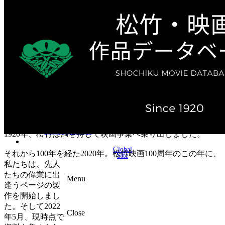
テレビ作品（実写）
松竹ストア（通販サイト）
松竹お化け屋本舗
ゲーム事業（English）
企業情報
会社案内
株主・投資家情報（IR）
不動産事業
採用情報
お知らせ
お問い合わせ
1920年、松竹は満を持して映画事業へ乗り出しました。
Global
それから100年を経た2020年。松竹映画100周年のこの年に、
Site
私たちは、先人
たちの偉業に出
Menu
逢うページの製
作を開始しまし
た。そして2022
Close
年5月、現時点で