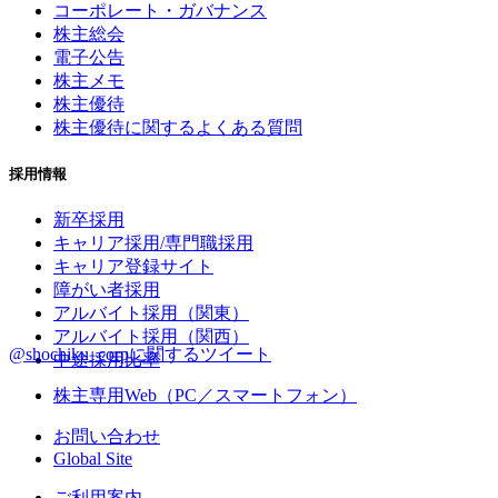
コーポレート・ガバナンス
株主総会
電子公告
株主メモ
株主優待
株主優待に関するよくある質問
採用情報
新卒採用
キャリア採用/専門職採用
キャリア登録サイト
障がい者採用
アルバイト採用（関東）
アルバイト採用（関西）
@shochiku_corpに関するツイート
中途採用比率
株主専用Web（PC／スマートフォン）
お問い合わせ
Global Site
ご利用案内