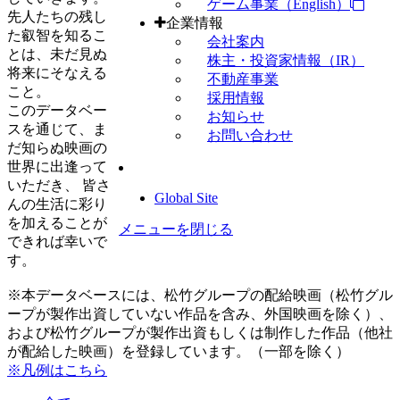
ゲーム事業（English）
先人たちの残し
企業情報
た叡智を知るこ
会社案内
とは、未だ見ぬ
株主・投資家情報（IR）
将来にそなえる
不動産事業
こと。
採用情報
このデータベー
お知らせ
スを通じて、ま
お問い合わせ
だ知らぬ映画の
世界に出逢って
いただき、 皆さ
Global Site
んの生活に彩り
を加えることが
メニューを閉じる
できれば幸いで
す。
※本データベースには、松竹グループの配給映画（松竹グル
ープが製作出資していない作品を含み、外国映画を除く）、
および松竹グループが製作出資もしくは制作した作品（他社
が配給した映画）を登録しています。（一部を除く）
※凡例はこちら