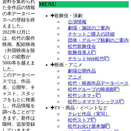
資料を集められ
MENU
た全作品の情報
の本データベー
歌舞伎・演劇
スへの登録を終
公演情報
えました。
劇場・施設のご案内
2022年12月に
チケットご購入の詳細
は、松竹の製作
団体・グループ観劇のご案内
映画、配給映画
松竹歌舞伎会
（外国映画を除
歌舞伎美人
く）の総数が
チケットWeb松竹
5000本を越えま
映画・アニメ
した。
劇場公開作品
このデータベー
アニメ
スでは、作品
松竹・映画作品データベース
名、公開年、キ
松竹グループの映画館
ャスト、スタッ
松竹シネマ＋
フをもとに検索
松竹シネマクラシックス
し、作品情報を
TV・商品・イベントなど
調べることがで
テレビ作品（実写）
きます。新作は
松竹ストア
随時、追加登録
松竹お化け屋本舗
していきます。