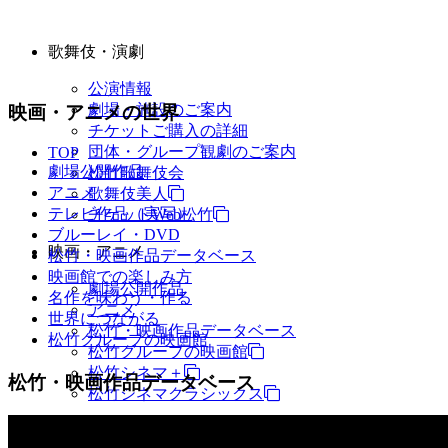
歌舞伎・演劇
公演情報
劇場・施設のご案内
映画・アニメの世界
チケットご購入の詳細
団体・グループ観劇のご案内
TOP
劇場公開作品
松竹歌舞伎会
アニメ
歌舞伎美人
テレビ作品（実写）
チケットWeb松竹
ブルーレイ・DVD
映画・アニメ
松竹・映画作品データベース
映画館での楽しみ方
劇場公開作品
名作を味わう・作る
アニメ
世界につながる
松竹・映画作品データベース
松竹グループの映画館
松竹グループの映画館
松竹シネマ＋
松竹・映画作品データベース
松竹シネマクラシックス
TV・商品・イベントなど