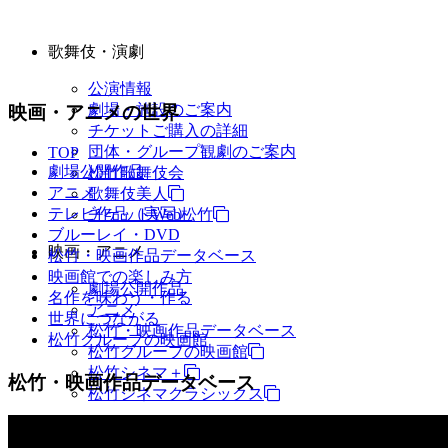
歌舞伎・演劇
公演情報
劇場・施設のご案内
映画・アニメの世界
チケットご購入の詳細
団体・グループ観劇のご案内
TOP
劇場公開作品
松竹歌舞伎会
アニメ
歌舞伎美人
テレビ作品（実写）
チケットWeb松竹
ブルーレイ・DVD
映画・アニメ
松竹・映画作品データベース
映画館での楽しみ方
劇場公開作品
名作を味わう・作る
アニメ
世界につながる
松竹・映画作品データベース
松竹グループの映画館
松竹グループの映画館
松竹シネマ＋
松竹・映画作品データベース
松竹シネマクラシックス
TV・商品・イベントなど