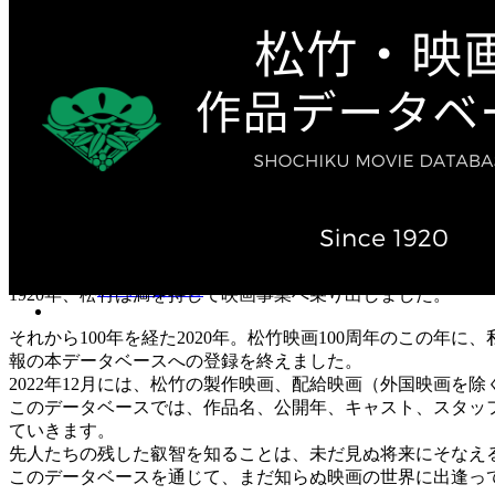
テレビ作品（実写）
松竹ストア（通販サイト）
松竹お化け屋本舗
ゲーム事業（English）
企業情報
会社案内
株主・投資家情報（IR）
不動産事業
採用情報
お知らせ
お問い合わせ
1920年、松竹は満を持して映画事業へ乗り出しました。
それから100年を経た2020年。松竹映画100周年のこの年
報の本データベースへの登録を終えました。
2022年12月には、松竹の製作映画、配給映画（外国映画を除
このデータベースでは、作品名、公開年、キャスト、スタッ
ていきます。
先人たちの残した叡智を知ることは、未だ見ぬ将来にそなえ
このデータベースを通じて、まだ知らぬ映画の世界に出逢っ