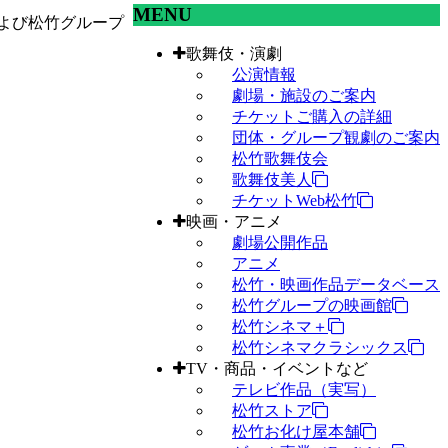
MENU
よび松竹グループ
歌舞伎・演劇
公演情報
劇場・施設のご案内
チケットご購入の詳細
団体・グループ観劇のご案内
松竹歌舞伎会
歌舞伎美人
チケットWeb松竹
映画・アニメ
劇場公開作品
アニメ
松竹・映画作品データベース
松竹グループの映画館
松竹シネマ＋
松竹シネマクラシックス
TV・商品・イベントなど
テレビ作品（実写）
松竹ストア
松竹お化け屋本舗