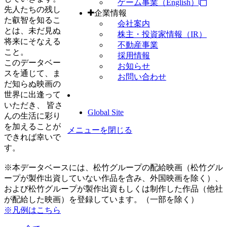
ゲーム事業（English）
先人たちの残し
企業情報
た叡智を知るこ
会社案内
とは、未だ見ぬ
株主・投資家情報（IR）
将来にそなえる
不動産事業
こと。
採用情報
このデータベー
お知らせ
スを通じて、ま
お問い合わせ
だ知らぬ映画の
世界に出逢って
いただき、 皆さ
Global Site
んの生活に彩り
を加えることが
メニューを閉じる
できれば幸いで
す。
※本データベースには、松竹グループの配給映画（松竹グル
ープが製作出資していない作品を含み、外国映画を除く）、
および松竹グループが製作出資もしくは制作した作品（他社
が配給した映画）を登録しています。（一部を除く）
※凡例はこちら