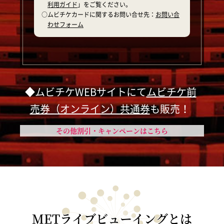
利用ガイド
」をご覧ください。
○ムビチケカードに関するお問い合せ先：
お問い合
わせフォーム
◆ムビチケWEBサイトにて
ムビチケ前
売券（オンライン）共通券
も販売！
その他割引・キャンペーンはこちら
METライブビューイングとは