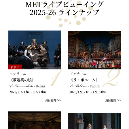
METライブビューイング
2025-26
ラインナップ
1
2
新演出
ベッリーニ
プッチーニ
《夢遊病の娘》
《ラ・ボエーム》
La Sonnambula
- Bellini
La Bohème
- Puccini
2025/11/21 fri. - 11/27 thu
2025/12/12 fri. - 12/18 thu
演目紹介へ>
演目紹介へ>