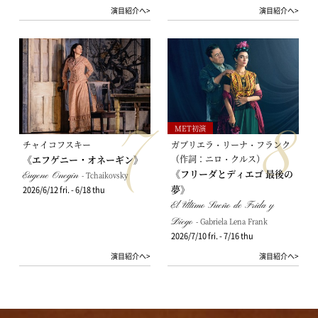
演目紹介へ>
演目紹介へ>
7
8
MET初演
チャイコフスキー
ガブリエラ・リーナ・フランク
《エフゲニー・オネーギン》
（作詞：ニロ・クルス）
《フリーダとディエゴ 最後の
Eugene Onegin
- Tchaikovsky
夢》
2026/6/12 fri. - 6/18 thu
El Último Sueño de Frida y
Diego
- Gabriela Lena Frank
2026/7/10 fri. - 7/16 thu
演目紹介へ>
演目紹介へ>