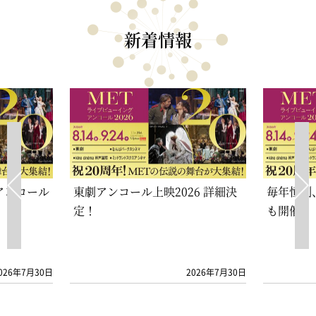
新着情報
アンコール
東劇アンコール上映2026 詳細決
毎年恒例
定！
も開催！
026年7月30日
2026年7月30日