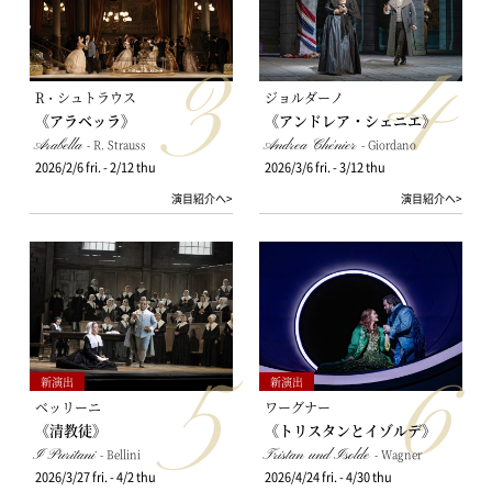
3
4
R・シュトラウス
ジョルダーノ
《アラベッラ》
《アンドレア・シェニエ》
Arabella
- R. Strauss
Andrea Chénier
- Giordano
2026/2/6 fri. - 2/12 thu
2026/3/6 fri. - 3/12 thu
演目紹介へ>
演目紹介へ>
5
6
新演出
新演出
ベッリーニ
ワーグナー
《清教徒》
《トリスタンとイゾルデ》
I Puritani
- Bellini
Tristan und Isolde
- Wagner
2026/3/27 fri. - 4/2 thu
2026/4/24 fri. - 4/30 thu