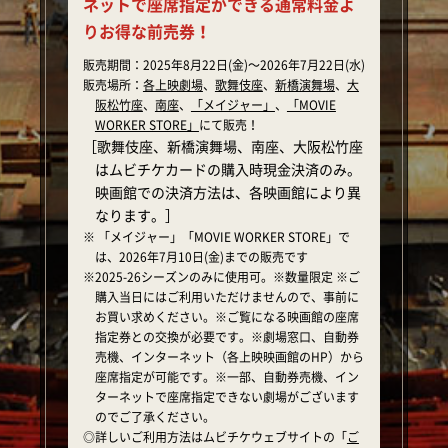
ネットで座席指定ができる通常料金よ
りお得な前売券！
販売期間：
2025年8月22日(金)～2026年7月22日(水)
販売場所：
各上映劇場
、
歌舞伎座
、
新橋演舞場
、
大
阪松竹座
、
南座
、
「メイジャー」
、
「MOVIE
WORKER STORE」
にて販売！
［歌舞伎座、新橋演舞場、南座、大阪松竹座
はムビチケカードの購入時現金決済のみ。
映画館での決済方法は、各映画館により異
なります。］
※ 「メイジャー」「MOVIE WORKER STORE」で
は、2026年7月10日(金)までの販売です
※2025-26
シーズン
のみに使用可。※数量限定 ※ご
購入当日にはご利用いただけませんので、事前に
お買い求めください。※ご覧になる映画館の座席
指定券との交換が必要です。※劇場窓口、自動券
売機、インターネット（各上映映画館のHP）から
座席指定が可能です。※一部、自動券売機、イン
ターネットで座席指定できない劇場がございます
のでご了承ください。
◎詳しいご利用方法はムビチケウェブサイトの「
ご