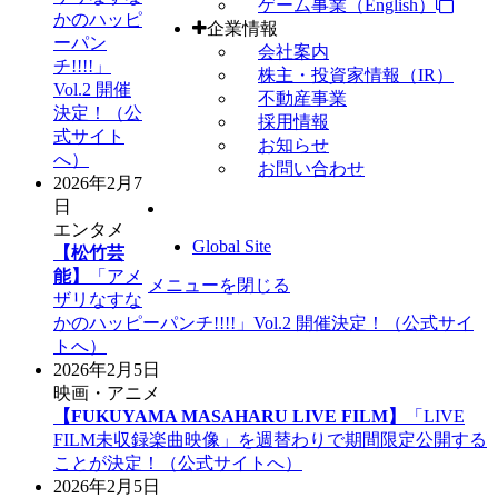
ゲーム事業（English）
かのハッピ
企業情報
ーパン
会社案内
チ!!!!」
株主・投資家情報（IR）
Vol.2 開催
不動産事業
決定！（公
採用情報
式サイト
お知らせ
へ）
お問い合わせ
2026年2月7
日
エンタメ
Global Site
【松竹芸
能】
「アメ
メニューを閉じる
ザリなすな
かのハッピーパンチ!!!!」Vol.2 開催決定！（公式サイ
トへ）
2026年2月5日
映画・アニメ
【FUKUYAMA MASAHARU LIVE FILM】
「LIVE
FILM未収録楽曲映像」を週替わりで期間限定公開する
ことが決定！（公式サイトへ）
2026年2月5日