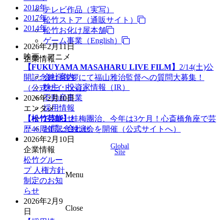
2018年
テレビ作品（実写）
2017年
松竹ストア（通販サイト）
2014年
松竹お化け屋本舗
ゲーム事業（English）
2026年2月11日
映画・アニメ
企業情報
【FUKUYAMA MASAHARU LIVE FILM】
2/14(土)公
会社案内
開記念舞台挨拶にて福山雅治監督への質問大募集！
株主・投資家情報（IR）
（公式サイトへ）
不動産事業
2026年2月10日
採用情報
エンタメ
お知らせ
【松竹芸能】
桂梅團治、今年は3ケ月！心斎橋角座で芸
お問い合わせ
歴46周年記念独演会を開催（公式サイトへ）
2026年2月10日
Global
企業情報
Site
松竹グルー
プ 人権方針
Menu
制定のお知
らせ
2026年2月9
Close
日