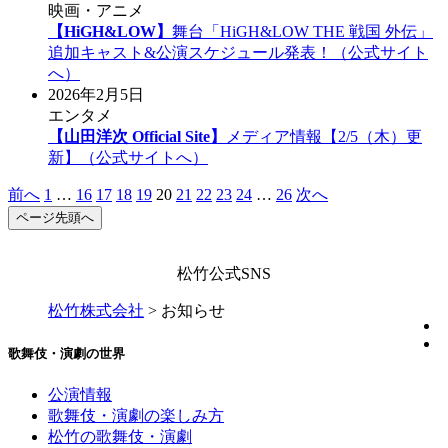
映画・アニメ
【HiGH&LOW】
舞台「HiGH&LOW THE 戦国 外伝」
追加キャスト&公演スケジュール発表！（公式サイト
へ）
2026年2月5日
エンタメ
【山田洋次 Official Site】
メディア情報【2/5（木）更
新】（公式サイトへ）
前へ
1
…
16
17
18
19
20
21
22
23
24
…
26
次へ
ページ先頭へ
松竹公式SNS
松竹株式会社
>
お知らせ
歌舞伎・演劇の世界
公演情報
歌舞伎・演劇の楽しみ方
松竹の歌舞伎・演劇