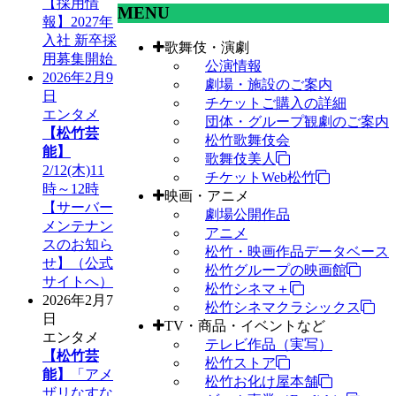
【採用情
MENU
報】2027年
入社 新卒採
歌舞伎・演劇
用募集開始
公演情報
2026年2月9
劇場・施設のご案内
日
チケットご購入の詳細
エンタメ
団体・グループ観劇のご案内
【松竹芸
松竹歌舞伎会
能】
歌舞伎美人
2/12(木)11
チケットWeb松竹
時～12時
映画・アニメ
【サーバー
劇場公開作品
メンテナン
アニメ
スのお知ら
松竹・映画作品データベース
せ】（公式
松竹グループの映画館
サイトへ）
松竹シネマ＋
2026年2月7
松竹シネマクラシックス
日
TV・商品・イベントなど
エンタメ
テレビ作品（実写）
【松竹芸
松竹ストア
能】
「アメ
松竹お化け屋本舗
ザリなすな