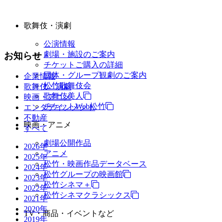
歌舞伎・演劇
公演情報
劇場・施設のご案内
お知らせ
チケットご購入の詳細
団体・グループ観劇のご案内
企業情報
松竹歌舞伎会
歌舞伎・演劇
歌舞伎美人
映画・アニメ
チケットWeb松竹
エンタテインメント
不動産
映画・アニメ
すべて
劇場公開作品
2026年
アニメ
2025年
松竹・映画作品データベース
2024年
松竹グループの映画館
2023年
松竹シネマ＋
2022年
松竹シネマクラシックス
2021年
2020年
TV・商品・イベントなど
2019年