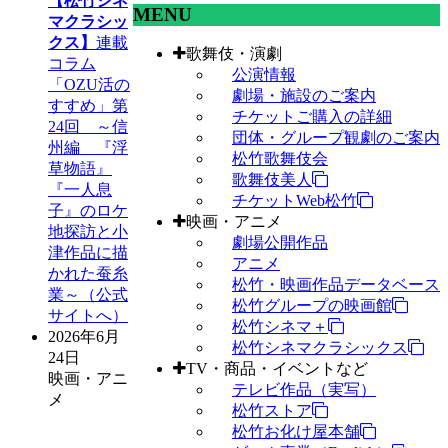
【松竹シネ
MENU
マクラシッ
クス】
連載
歌舞伎・演劇
コラム
公演情報
「OZU活の
劇場・施設のご案内
すすめ」第
チケットご購入の詳細
24回 ～信
団体・グループ観劇のご案内
州編 『浮
松竹歌舞伎会
草物語』
歌舞伎美人
『一人息
チケットWeb松竹
子』のロケ
映画・アニメ
地探訪と小
劇場公開作品
津作品に描
アニメ
かれた蚕糸
松竹・映画作品データベース
業～（公式
松竹グループの映画館
サイトへ）
松竹シネマ＋
2026年6月
松竹シネマクラシックス
24日
TV・商品・イベントなど
映画・アニ
テレビ作品（実写）
メ
松竹ストア
松竹お化け屋本舗