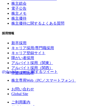
株主総会
電子公告
株主メモ
株主優待
株主優待に関するよくある質問
採用情報
新卒採用
キャリア採用/専門職採用
キャリア登録サイト
障がい者採用
アルバイト採用（関東）
アルバイト採用（関西）
@shochiku_corpに関するツイート
中途採用比率
株主専用Web（PC／スマートフォン）
お問い合わせ
Global Site
ご利用案内