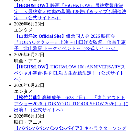
【HiGH&LOW】
映画『HiGH&LOW』最終章製作決
定！＜最終章＞始動の幕開けを告げるライブも開催決
定！（公式サイトへ）
2026年6月23日
エンタメ
【山田洋次 Official Site】
鎌倉同人会 2026 映画会
『TOKYOタクシー』上映 ～山田洋次監督、倍賞千恵
子、北山雅康 トークイベント～（公式サイトへ）
2026年6月22日
映画・アニメ
【HiGH&LOW】
HiGH&LOW 10th ANNIVERSARYス
ペシャル舞台挨拶 CL独占生配信決定！（公式サイト
へ）
2026年6月22日
エンタメ
【松竹芸能】
高橋成美 6/28（日） 『東京アウトド
アショー2026（TOKYO OUTDOOR SHOW 2026）』に
出演！（公式サイトへ）
2026年6月13日
映画・アニメ
【ババンババンバンバンパイア】
キャラクターソング