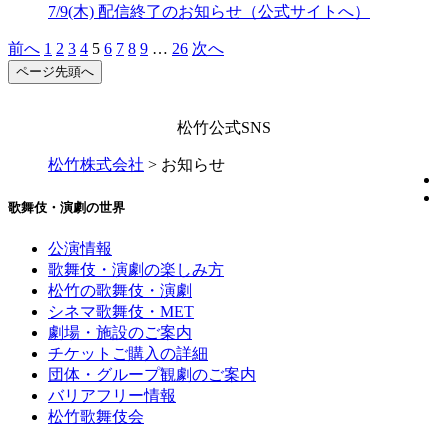
7/9(木) 配信終了のお知らせ（公式サイトへ）
前へ
1
2
3
4
5
6
7
8
9
…
26
次へ
ページ先頭へ
松竹公式SNS
松竹株式会社
>
お知らせ
歌舞伎・演劇の世界
公演情報
歌舞伎・演劇の楽しみ方
松竹の歌舞伎・演劇
シネマ歌舞伎・MET
劇場・施設のご案内
チケットご購入の詳細
団体・グループ観劇のご案内
バリアフリー情報
松竹歌舞伎会