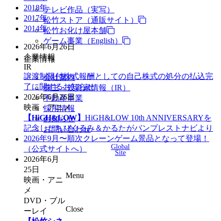
2018年
テレビ作品（実写）
2017年
松竹ストア（通販サイト）
2014年
松竹お化け屋本舗
ゲーム事業（English）
2026年6月26日
企業情報
企業情報
IR
譲渡制限付株式報酬としての自己株式の処分の払込完
会社案内
了に関するお知らせ
株主・投資家情報（IR）
2026年6月26日
不動産事業
映画・アニメ
採用情報
【HiGH&LOW】
HiGH&LOW 10th ANNIVERSARYを
お知らせ
記念したちびぐるみ＆かるたがバンプレストナビより
お問い合わせ
2026年9月〜順次クレーンゲーム景品となって登場！
Global
（公式サイトへ）
Site
2026年6月
25日
Menu
映画・アニ
メ
DVD・ブル
Close
ーレイ