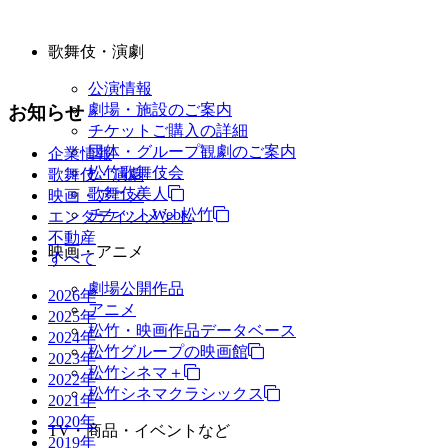
歌舞伎・演劇
公演情報
劇場・施設のご案内
お知らせ
チケットご購入の詳細
団体・グループ観劇のご案内
企業情報
松竹歌舞伎会
歌舞伎・演劇
歌舞伎美人
映画・アニメ
チケットWeb松竹
エンタテインメント
不動産
映画・アニメ
すべて
劇場公開作品
2026年
アニメ
2025年
松竹・映画作品データベース
2024年
松竹グループの映画館
2023年
松竹シネマ＋
2022年
松竹シネマクラシックス
2021年
2020年
TV・商品・イベントなど
2019年