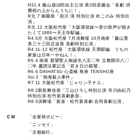
H31.4 藤山扇治郎自主公演 第3回若藤会「喜劇 消
費税の上がらんうちに！」
R元.7 御園座「前川 清 特別公演 杜このみ 特別出
演」
R元.12 大阪松竹座「大阪環状線〜君の歌声が聴き
たくて1985〜天王寺駅編」
R4.5月 大阪松竹座 7月演舞場 10月南座「藤山寛
美三十三回忌追善 喜劇特別公演」
R4.11-12 松竹座「大阪環状線 天満駅編 うちの
家族は日本一やねん！」
R5.4 南座 親鸞聖人御誕生八五〇年 立教開宗八〇
〇年 慶讃法要記念「若き日の親鸞」
R6.6 DAIHATSU 心斎橋 角座 TENSHO座
Vol.3「熱海殺人事件」
R7.11 大阪松竹座「じゃりン子チエ」
R8.2新歌舞伎座「三山ひろし特別公演 市川由紀乃
特別出演 松竹新喜劇参加」
R8.5演舞場「新派・松竹新喜劇 合同喜劇公演」
ＣＭ
「全家研ポピー」
「ニッセイ」
「京都銀行」