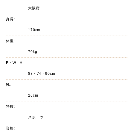
大阪府
身長:
170cm
体重:
70kg
B・W・H:
88・74・90cm
靴:
26cm
特技:
スポーツ
資格: