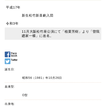
平成17年
新生松竹新喜劇入団
令和3年
11月大阪松竹座公演にて「植栗芳樹」より「曽我
廼家一蝶」に改名。
誕生日:
昭和56（1981）年10月26日
血液型:
O型
出身地: