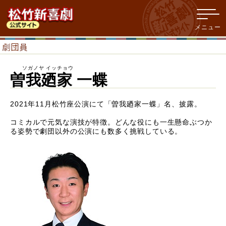
ソガノヤ イッチョウ
曽我廼家 一蝶
2021年11月松竹座公演にて「曽我廼家一蝶」名、披露。
コミカルで元気な演技が特徴。どんな役にも一生懸命ぶつか
る姿勢で劇団以外の公演にも数多く挑戦している。