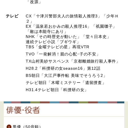
「改源」
テレビ
CX「十津川警部夫人の旅情殺人推理3」「少年Ｈ
２」
EX「温泉若おかみの殺人推理16」「祇園囃子」
「敵は本能寺にあり」
NHK「その時歴史が動いた」「堂々日本史」
連続テレビ小説「ブギウギ」
TBS「金曜テレビの星」再現VTR
TVO「一発解消！親の心配･子の不安」
TX山村美紗サスペンス「京都離婚旅行殺人事件」
H28.2「科捜研の女season16」第12話
BS朝日「大江戸事件帖 美味でそうろう2」
テレビ朝日「木曜ミステリー「遺留捜査」
H31.4テレビ朝日「科捜研の女」
男優（50音順）