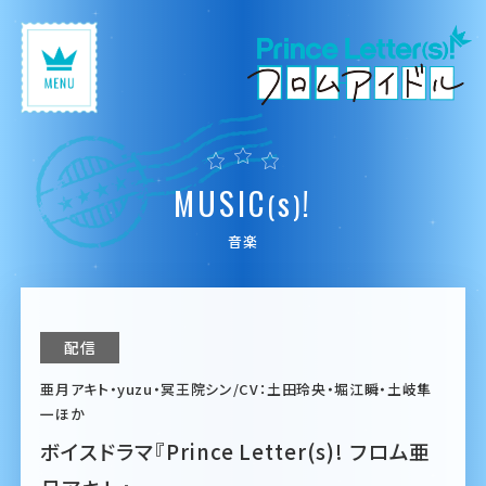
M
U
S
I
C
s
!
(
)
音楽
配信
亜月アキト・yuzu・冥王院シン/CV：土田玲央・堀江瞬・土岐隼
一ほか
ボイスドラマ『Prince Letter(s)! フロム亜