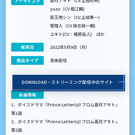
亜月アキト（CV.土田玲央)
アーティスト
yuzu（CV.堀江瞬)
冥王院シン（CV.土岐隼一)
管理人（CV.保志総一朗)
ユキト(CV：梶原岳人) ほか
2022年5月9日（月）
発売日
音楽配信
商品タイプ
DOWNLOAD・ストリーミング
配信中のサイト
楽曲情報
1．ボイスドラマ『Prince Letter(s)! フロム亜月アキト』
第1話
2．ボイスドラマ『Prince Letter(s)! フロム亜月アキト』
第2話