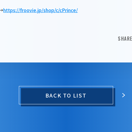
→
https://froovie.jp/shop/c/cPrince/
SHAR
BACK TO LIST