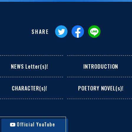
SHARE
NEWS Letter(s)!
INTRODUCTION
CHARACTER(s)!
POETORY NOVEL(s)!
Official YouTube