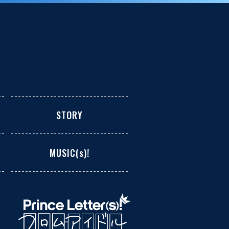
STORY
MUSIC(s)!