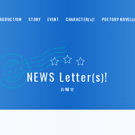
RODUCTION
STORY
EVENT
CHARACTER(s)!
POETORY NOVEL(s
N
E
W
S
L
e
t
t
e
r
s
!
(
)
お報せ