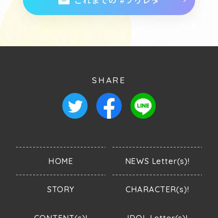
これまでの #プリレタ
SHARE
HOME
NEWS Letter(s)!
STORY
CHARACTER(s)!
CONTENT(s)!
IDOL Letter(s)!