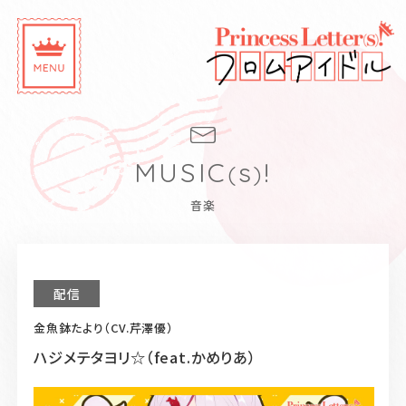
M
U
S
I
C
s
!
(
)
音楽
配信
金魚鉢たより（CV.芹澤優）
ハジメテタヨリ☆（feat.かめりあ）