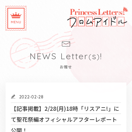
N
E
W
S
L
e
t
t
e
r
s
!
(
)
お報せ
2022-02-28
【記事掲載】2/28(月)18時「リスアニ!」に
て聖花祭編オフィシャルアフターレポート
公開！