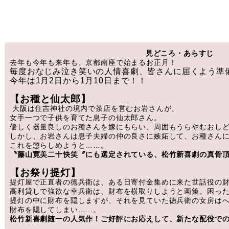
見どころ・あらすじ
去年も今年も来年も、京都南座で始まるお正月！
毎度おなじみ泣き笑いの人情喜劇、皆さんに届くよう準
今年は1月2日から1月10日まで！！
【お種と仙太郎】
大阪は住吉神社の境内で茶店を営むお岩さんが、
女手一つで子供を育てた息子の仙太郎さん。
優しく器量良しのお種さんを嫁にもらい、周囲もうらやむおし
しかし、お岩さんは息子夫婦の仲の良さに嫉妬して、お種さん
これを懲らしめようと……。
〝藤山寛美二十快笑〞にも選定されている、松竹新喜劇の真骨
【お祭り提灯】
提灯屋で正直者の徳兵衛は、ある日寄付金集めに来た世話役の
高利貸しで強欲な幸兵衛は、財布を横取りしようと画策。困っ
提灯の中に財布を隠しますが、それを見ていた徳兵衛の女房は
財布を隠してしまい……。
松竹新喜劇随一の人気作！ご好評にお応えして、新たな配役で