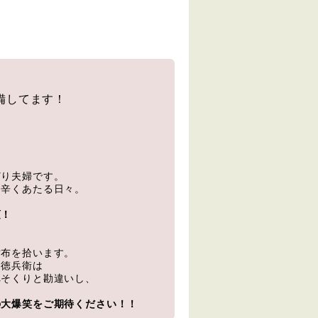
備してます！
どり夫婦です。
に辛くあたる日々。
頂！
財布を拾います。
た徳兵衛は
へそくりと勘違いし、
の大爆笑をご期待ください！！