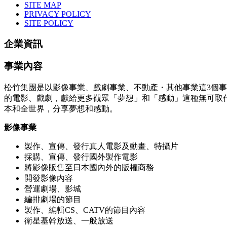
SITE MAP
PRIVACY POLICY
SITE POLICY
企業資訊
事業內容
松竹集團是以影像事業、戲劇事業、不動產・其他事業這3個事
的電影、戲劇，獻給更多觀眾「夢想」和「感動」這種無可取代
本和全世界，分享夢想和感動。
影像事業
製作、宣傳、發行真人電影及動畫、特攝片
採購、宣傳、發行國外製作電影
將影像販售至日本國內外的版權商務
開發影像內容
營運劇場、影城
編排劇場的節目
製作、編輯CS、CATV的節目內容
衛星基幹放送、一般放送