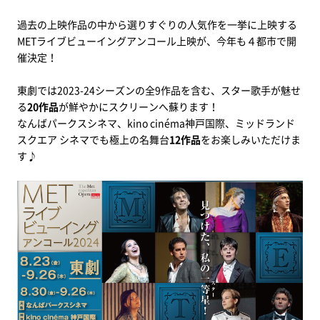
過去の上映作品の中から選りすぐりの人気作を一挙に上映する
METライブビューイングアンコール上映が、今年も４都市で開
催決定！
東劇では2023-24シーズンの全9作品を含む、スター歌手が魅せ
る
20作品
が鮮やかにスクリーンへ蘇ります！
なんばパークスシネマ、kino cinéma神戸国際、ミッドランド
スクエア シネマでも極上の名舞台
12作品
をお楽しみいただけま
す♪