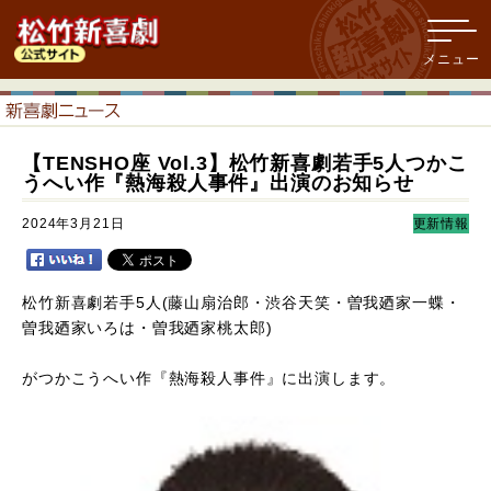
【TENSHO座 Vol.3】松竹新喜劇若手5人つかこ
うへい作『熱海殺人事件』出演のお知らせ
2024年3月21日
更新情報
松竹新喜劇若手5人(藤山扇治郎・渋谷天笑・曽我廼家一蝶・
曽我廼家いろは・曽我廼家桃太郎)
がつかこうへい作『熱海殺人事件』に出演します。