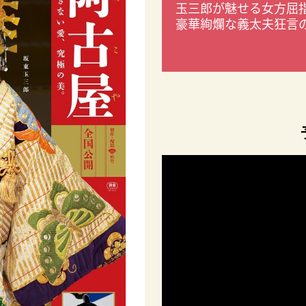
玉三郎が魅せる女方屈
豪華絢爛な義太夫狂言