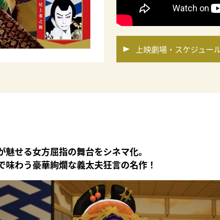
上映劇場・スケジュー
が魅せる女方屈指の舞台をシネマ化。
で味わう豪華絢爛な義太夫狂言の名作！