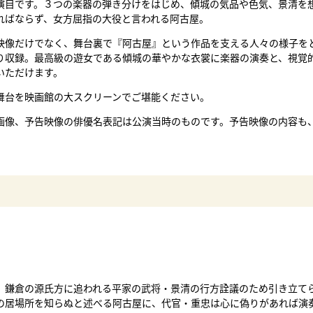
演目です。３つの楽器の弾き分けをはじめ、傾城の気品や色気、景清を
ればならず、女方屈指の大役と言われる阿古屋。
映像だけでなく、舞台裏で『阿古屋』という作品を支える人々の様子を
り収録。最高級の遊女である傾城の華やかな衣裳に楽器の演奏と、視覚
いただけます。
舞台を映画館の大スクリーンでご堪能ください。
画像、予告映像の俳優名表記は公演当時のものです。予告映像の内容も
、鎌倉の源氏方に追われる平家の武将・景清の行方詮議のため引き立て
の居場所を知らぬと述べる阿古屋に、代官・重忠は心に偽りがあれば演