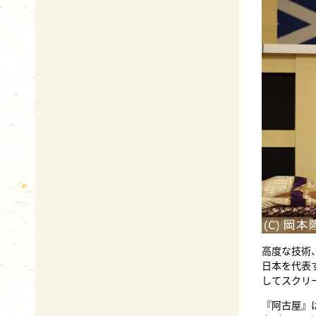
高度な技術
日本を代表
してスクリ
『阿古屋』