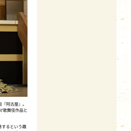
目『阿古屋』。
マ歌舞伎作品と
奏するという趣