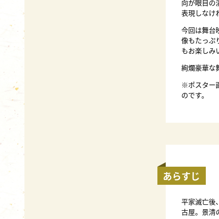
向が眼目の
表現しなけ
今回は舞台
像もたっぷ
もお楽しみ
絢爛豪華な
※ポスター
のです。
あらすじ
平家滅亡後
古屋。景清