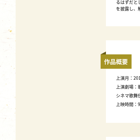
るはずだと
を披露し、
作品概要
上演月：20
上演劇場：
シネマ歌舞伎
上映時間：9