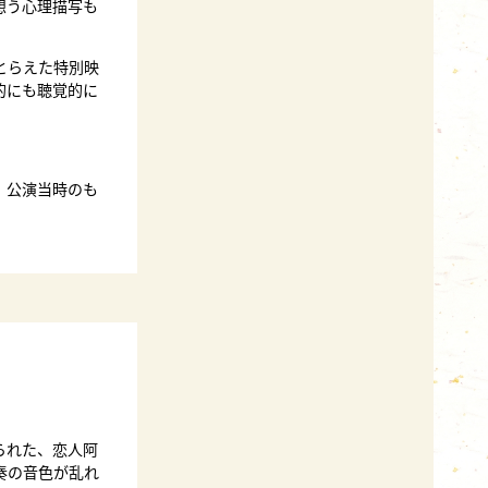
想う心理描写も
とらえた特別映
的にも聴覚的に
、公演当時のも
られた、恋人阿
奏の音色が乱れ