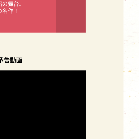
指の舞台。
の名作！
予告動画