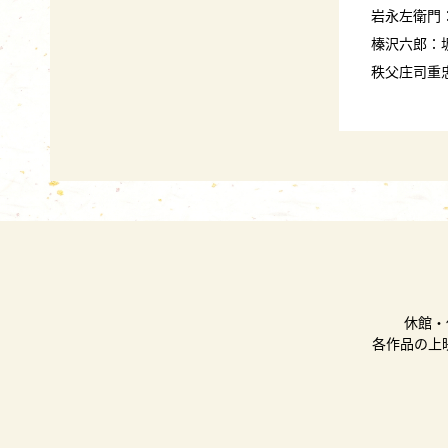
岩永左衛門
榛沢六郎：
秩父庄司重
休館・
各作品の上