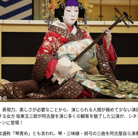
、表現力、美しさが必要なことから、演じられる人間が極めて少ない演
する女方 坂東玉三郎が阿古屋を演じ多くの観客を魅了した公演が、シネ
ーンに登場！
は通称「琴責め」とも言われ、琴・三味線・胡弓の三曲を阿古屋自ら演