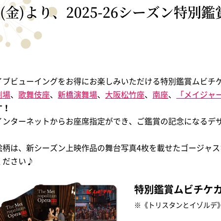
22(金)より、2025-26シーズン特別
ライブビューイングをお得にお楽しみいただける特別鑑賞ムビチ
劇場
、
歌舞伎座
、
新橋演舞場
、
大阪松竹座
、
南座
、
「メイジャ
す！
インターネットからお座席指定ができ、ご鑑賞の記念になるデ
絵柄は、新シーズン上映作品の舞台写真4枚を載せたゴージャ
ください♪
特別鑑賞ムビチケカー
※《トリスタンとイゾルデ