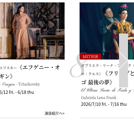
8
MET初演
ガブリエラ・リーナ・フランク
《エフゲニー・オ
コフスキー
《フリーダ
ロ・クルス）
ギン》
ゴ 最後の夢》
e Onegin
- Tchaikovsky
El Último Sueño de Frida y
/12 fri. - 6/18 thu
Gabriela Lena Frank
2026/7/10 fri. - 7/16 thu
演目紹介へ>