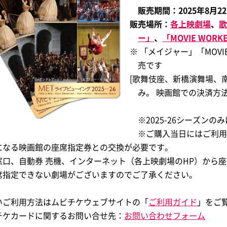
販売期間：2025年8月22日
販売場所：
各上映劇場
、
ー」
、
「MOVIE WORK
※ 「メイジャー」「MOVIE 
売です
[歌舞伎座、新橋演舞場、
み。 映画館での決済方
※2025-26
シーズン
のみ
※ご購入当日にはご利
になる映画館の座席指定券との交換が必要です。
窓口、自動券 売機、インターネット（各上映劇場のHP）から
席指定できない劇場がございますのでご了承ください。
いご利用方法はムビチケウェブサイトの「
ご利用ガイド
」をご
ケカードに関するお問い合せ先：
お問い合わせフォーム