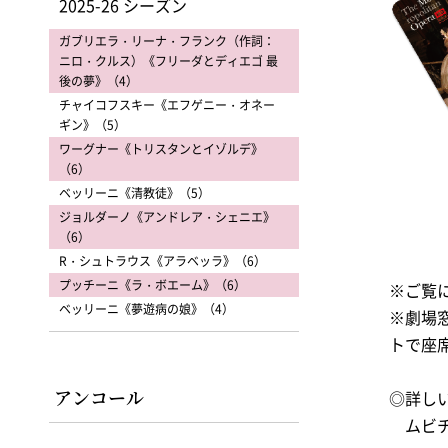
2025-26 シーズン
ガブリエラ・リーナ・フランク（作詞：
ニロ・クルス）《フリーダとディエゴ 最
後の夢》（4）
チャイコフスキー《エフゲニー・オネー
ギン》（5）
ワーグナー《トリスタンとイゾルデ》
（6）
ベッリーニ《清教徒》（5）
ジョルダーノ《アンドレア・シェニエ》
（6）
R・シュトラウス《アラベッラ》（6）
プッチーニ《ラ・ボエーム》（6）
※ご覧
ベッリーニ《夢遊病の娘》（4）
※劇場
トで座
アンコール
◎詳し
ムビチ