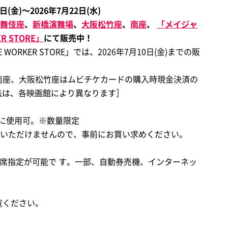
(金)～2026年7月22日(水)
歌舞伎座
、
新橋演舞場
、
大阪松竹座
、
南座
、
「メイジャ
ER STORE」
にて販売中！
WORKER STORE」では、2026年7月10日(金)までの販
南座、大阪松竹座はムビチケカードの購入時現金決済の
法は、各映画館により異なります］
に使用可。※数量限定
用いただけませんので、事前にお買い求めください。
座席指定が可能で す。一部、自動券売機、インターネッ
覧ください。