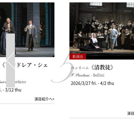
5
新演出
《アンドレア・シェ
《清教徒》
ベッリーニ
I Puritani
- Bellini
nier
- Giordano
2026/3/27 fri. - 4/2 thu
. - 3/12 thu
演目紹介へ>
演目