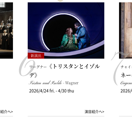
6
7
新演出
《トリスタンとイゾル
ワーグナー
チャイ
デ》
ネー
Tristan und Isolde
- Wagner
Eugen
2026/4/24 fri. - 4/30 thu
2026/6
紹介へ>
演目紹介へ>