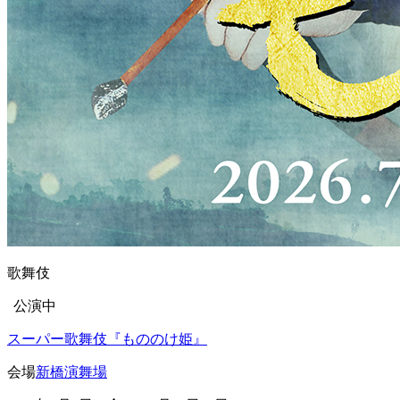
歌舞伎
公演中
スーパー歌舞伎『もののけ姫』
会場
新橋演舞場