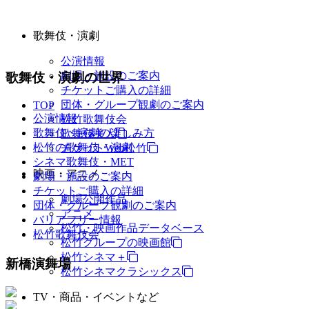
歌舞伎・演劇
公演情報
劇場・施設のご案内
歌舞伎・演劇の世界
チケットご購入の詳細
団体・グループ観劇のご案内
TOP
公演情報
松竹歌舞伎会
歌舞伎・演劇の楽しみ方
歌舞伎美人
松竹の歌舞伎・演劇
チケットWeb松竹
シネマ歌舞伎・MET
映画・アニメ
劇場・施設のご案内
チケットご購入の詳細
劇場公開作品
団体・グループ観劇のご案内
アニメ
バリアフリー情報
松竹・映画作品データベース
松竹歌舞伎会
松竹グループの映画館
松竹シネマ＋
新橋演舞場
松竹シネマクラシックス
TV・商品・イベントなど