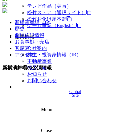
テレビ作品（実写）
松竹ストア（通販サイト）
松竹お化け屋本舗
新橋演舞場TOP
ゲーム事業（English）
歴史
劇場施設情報
企業情報
お食事処・売店
客席表
会社案内
アクセス
株主・投資家情報（IR）
不動産事業
採用情報
新橋演舞場の公演情報
お知らせ
お問い合わせ
Global
Site
Menu
Close