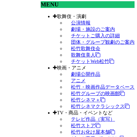
MENU
歌舞伎・演劇
公演情報
劇場・施設のご案内
チケットご購入の詳細
団体・グループ観劇のご案内
松竹歌舞伎会
歌舞伎美人
チケットWeb松竹
映画・アニメ
劇場公開作品
アニメ
松竹・映画作品データベース
松竹グループの映画館
松竹シネマ＋
松竹シネマクラシックス
TV・商品・イベントなど
テレビ作品（実写）
松竹ストア
松竹お化け屋本舗