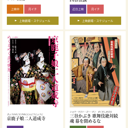
上映中
月イチ
近日上映
月イチ
上映劇場・スケジュール
上映劇場・スケジュール
ショウ・マスト・ゴー・オン まくをしめるな
三谷かぶき 歌舞伎絶対続
きょうかのこむすめににんどうじょうじ
京鹿子娘二人道成寺
魂 幕を閉めるな