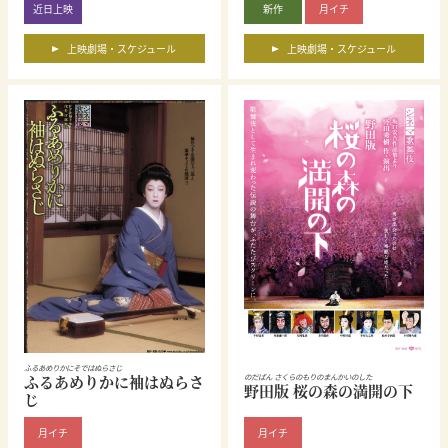
近日上映
新作
月イチ
上映劇場・スケジュール
上映劇場・スケジュール
ふるあめりかにそではぬらさじ
ふるあめりかに袖はぬらさ
のだばん さくらのもりのまんかいのした
野田版 桜の森の満開の下
じ
月イチ
月イチ