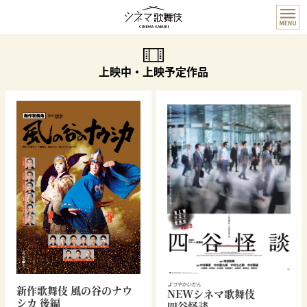
上映中・上映予定作品
よつやかいだん
新作歌舞伎 風の谷のナウ
NEWシネマ歌舞伎
シカ 後編
四谷怪談