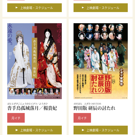
上映劇場・スケジュール
上映劇場・スケジュール
ほととぎすこじょうのらくげつ／ようきひ
のだばん とぎたつのうたれ
沓手鳥孤城落月／楊貴妃
野田版 研辰の討たれ
月イチ
月イチ
上映劇場・スケジュール
上映劇場・スケジュール