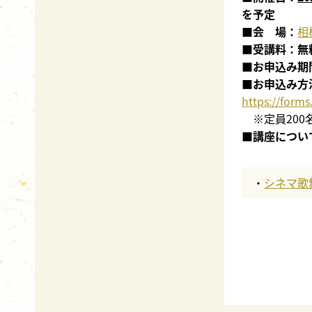
を予定
■会 場：
相
■受講料：無
■お申込み期
■お申込み方
https://form
※定員200
■講座について
シネマ歌