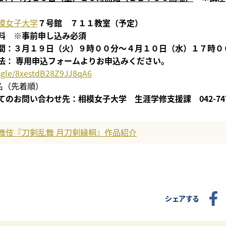
模女子大学
７号館 ７１１教室（予定）
料 ※事前申し込み必須
間：３月１９日（火）９時００分～４月１０日（水）１７時０
法： 専用申込フォームよりお申込みください。
s.gle/8xestdB28Z9JJ8qA6
名（先着順）
のお問い合わせ先：相模女子大学 生涯学修支援課 042-747-
舞伎『刀剣乱舞 月刀剣縁桐』作品紹介
シェアする