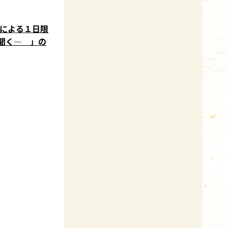
壇による１日限
聞く― 」の