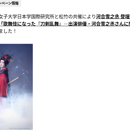
ンペーン情報
女子大学日本学国際研究所と松竹の共催により
河合雪之丞 登
「歌舞伎になった『刀剣乱舞』―出演俳優・河合雪之丞さんに
ました！