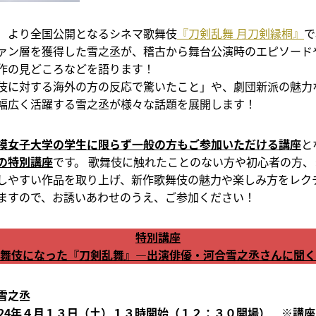
）より全国公開となるシネマ歌舞伎
『刀剣乱舞 月刀剣縁桐』
で
ァン層を獲得した雪之丞が、稽古から舞台公演時のエピソード
作の見どころなどを語ります！
伎に対する海外の方の反応で驚いたこと」や、劇団新派の魅力
幅広く活躍する雪之丞が様々な話題を展開します！
模女子大学の学生に限らず一般の方もご参加いただける講座
と
の特別講座
です。 歌舞伎に触れたことのない方や初心者の方、
しやすい作品を取り上げ、新作歌舞伎の魅力や楽しみ方をレク
ますので、お誘いあわせのうえ、ご参加ください！
特別講座
舞伎になった『刀剣乱舞』―出演俳優・河合雪之丞さんに聞く
雪之丞
024年４月１３日（土）１３時開始（１２：３０開場）
※講座