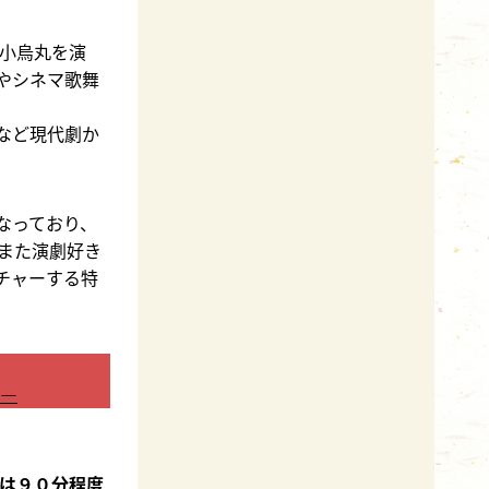
小烏丸を演
やシネマ歌舞
など現代劇か
なっており、
また演劇好き
チャーする特
―
は９０分程度