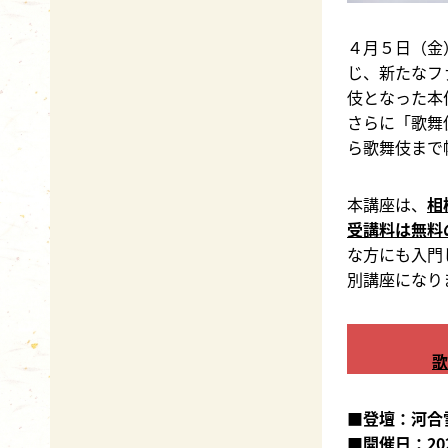
４月５日（金
じ、新たなフ
伎となった本
さらに「歌舞
ら歌舞伎まで
本講座は、
相
受講料は無料
な方にも入門
別講座になり
歌
■登壇：河合
■開催日：
2