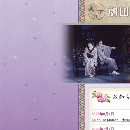
2026年8月7日
Salon De Marro
2026年7月7日