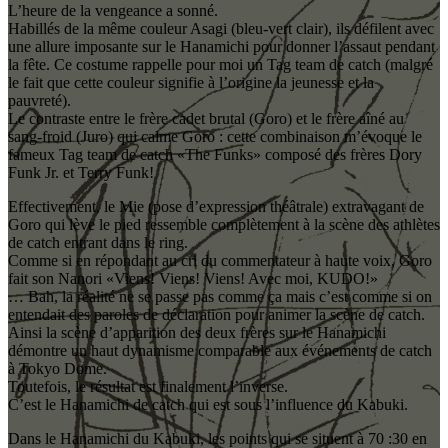
L’heure de la vengeance a sonné.
Habillés de la même couleur Asagi (bleu-vert clair), ils défilent avec
une allure imposante sur le Hanamichi pour donner l’assaut pendant
la fête. Ce costume rappelle pour moi un Tag team de catch (malgré
le fait que cette couleur signifie à l’origine la jeunesse et la
pauvreté).
Le contraste entre le frère cadet brutal (Goro) et le frère aîné au
sang-froid (Juro) qui calme Goro : cette combinaison m’évoque le
fameux Tag team de catch «The Funks» composé des frères Dory
Funk Jr. et Terry Funk!
Effectivement, le Mie (pose d’expression théâtrale) extravagant de
Goro qui lève le pied ressemble complètement à la scène des athlètes
de catch entrant dans le ring.
Comme si en répondant au cri du commentateur à haute voix, Goro
fait son Nanori «Viens! Viens! Viens! Avec moi, KUDO!»
… Bah, la réalité ne se passe pas comme ça mais c’est comme si on
entendait des paroles de déclaration pour animer la scène de catch.
Ainsi la scène d’apparition des deux frères sur le Hanamichi
démontre un haut dynamisme comparable aux événements de catch
à Tokyo Dome.
Toutefois, le résultat est finalement l’inverse.
C’est le Hanamichi de catch qui est sous l’influence du Kabuki.
Dans le Hanamichi du Kabuki, les points qui se situent à 70 :30 en