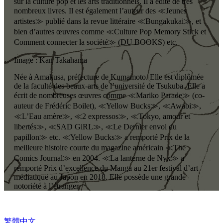
sur la culture pop et les arts traditionnels. Il a édité de très
nombreux livres. Il est également l’auteur des ≪Jeunes
artistes≫ publié dans la revue littéraire ≪Bungakukai≫, et
bien d’autres œuvres comme ≪Culture Pop Memory Stick et
Comment connecter la société≫ (DU BOOKS) etc.
Image : Kan Takahama
Née à Amakusa, préfecture de Kumamoto. Elle est diplômée
de la faculté des beaux-arts de l’université de Tsukuba. Elle a
écrit de nombreuses œuvres comme ≪Mariko Parade≫ (co-
auteur de Frédéric Boilet), ≪Yellow Bucks≫, ≪Awabi≫,
≪L’Eau amère≫, ≪2 expressos≫, ≪Tokyo, amour et
libertés≫, ≪SAD GiRL≫, ≪Le Dernier envol du
papillon≫ etc. ≪Yellow Bucks≫ a remporté Prix de la
meilleure histoire courte du magazine américain ≪The
Comics Journal≫ en 2004. ≪La lanterne de Nyx≫ a
remporté Prix d’excellence du Manga au 21er festival d’art
médiatique au Japon en 2018. Elle possède une grande
notoriété à l’étranger.
繁體中文