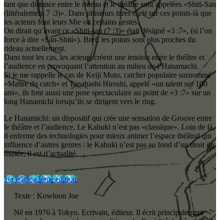
tant que distance entre le rideau et le théâtre sont appelées «Shiti-San
(littéralement 7 :3)». Dans plusieurs titres c’est sur ces points-là que
les acteurs font leurs Mie ou certains gestes.
On dirait qu’avant ce «Shiti-san (7 :3)» était désigné «3 :7», (si l’on
force à dire «San-Shiti»). Bref, les points sont plus proches du
rideau actuellement.
Dans tout les cas, les acteurs créent une tension entre le théâtre et
l’audience en provoquant l’attention au milieu de l’Hanamachi.
Si je me rappelle le cas de Keiji Muto, catcher populaire surnommé
«Maître du catch» et Tanahashi Hiroshi, appelé «un talent sur 100
ans», ils font aussi une pose spectaculaire au point de «3 :7» sur un
long Hanamichi lorsqu’ils se dirigent vers le ring.
Le Hanamichi: un dispositif qui crée une sensation de Groove entre
le théâtre et l’audience. Le Kabuki n’est pas «classique». Loin de là,
il enferme des technologies pour mieux animer l’espace théâtral qui
influence d’autres genres : le Kabuki n’est pas au fond d’un tiroir de
musée, il est d’actualité.
1er édition
3ème édition
Texte : Kowloon Joe
Né en 1976 à Tokyo. Ecrivain, éditeur. Il écrit principalement