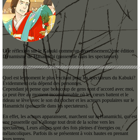
Une réflexion sur le Kabuki comme un divertissement
2ème édition
Dynamisme de Hanamichi (passerelle dans les spectateurs)
Quel est le moment le plus excitant pour les spectateurs du Kabuki?
Évidemment cela dépend des personnes.
Cependant je pense que beaucoup de gens sont d’accord avec moi,
ça peut être au moment incontournable où les cœurs battent et le
rideau se lève avec le son du clocher et les acteurs populaires sur le
Hanamichi (passerelle dans les spectateurs).
En effet, les acteurs apparaissent, marchent sur le Hanamichi, qui est
une passerelle qui s’allonge tout droit de la scène vers les
spectateurs. Leurs allures sont des fois pleines d’énergies ou
mélancoliques. Parfois ils se présentent à voix hautes en prenant
leurs temps.