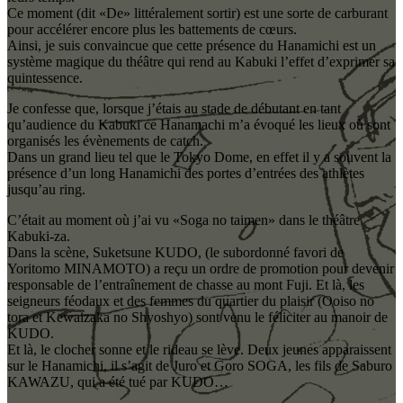
Ce moment (dit «De» littéralement sortir) est une sorte de carburant
pour accélérer encore plus les battements de cœurs.
Ainsi, je suis convaincue que cette présence du Hanamichi est un
système magique du théâtre qui rend au Kabuki l’effet d’exprimer sa
quintessence.
Je confesse que, lorsque j’étais au stade de débutant en tant
qu’audience du Kabuki ce Hanamachi m’a évoqué les lieux où sont
organisés les évènements de catch.
Dans un grand lieu tel que le Tokyo Dome, en effet il y a souvent la
présence d’un long Hanamichi des portes d’entrées des athlètes
jusqu’au ring.
C’était au moment où j’ai vu «Soga no taimen» dans le théâtre
Kabuki-za.
Dans la scène, Suketsune KUDO, (le subordonné favori de
Yoritomo MINAMOTO) a reçu un ordre de promotion pour devenir
responsable de l’entraînement de chasse au mont Fuji. Et là, les
seigneurs féodaux et des femmes du quartier du plaisir (Ooiso no
tora et Kewaizaka no Shyoshyo) sont venu le féliciter au manoir de
KUDO.
Et là, le clocher sonne et le rideau se lève. Deux jeunes apparaissent
sur le Hanamichi, il s’agit de Juro et Goro SOGA, les fils de Saburo
KAWAZU, qui a été tué par KUDO…