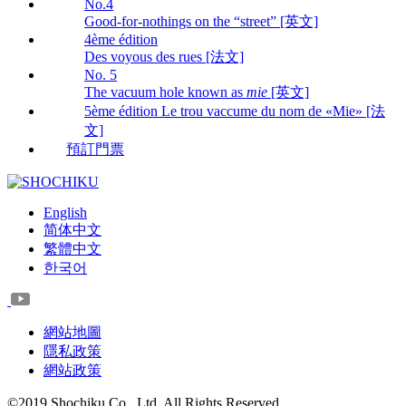
No.4
Good-for-nothings on the “street” [英文]
4ème édition
Des voyous des rues [法文]
No. 5
The vacuum hole known as
mie
[英文]
5ème édition Le trou vaccume du nom de «Mie» [法
文]
預訂門票
English
简体中文
繁體中文
한국어
網站地圖
隱私政策
網站政策
©2019 Shochiku Co., Ltd. All Rights Reserved.